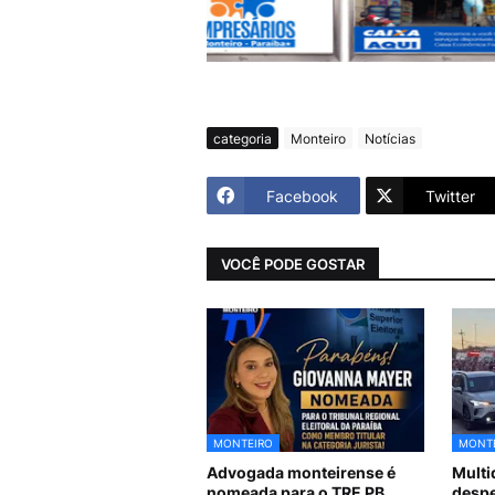
categoria
Monteiro
Notícias
Facebook
Twitter
VOCÊ PODE GOSTAR
MONTEIRO
MONT
Advogada monteirense é
Mult
nomeada para o TRE PB
despe