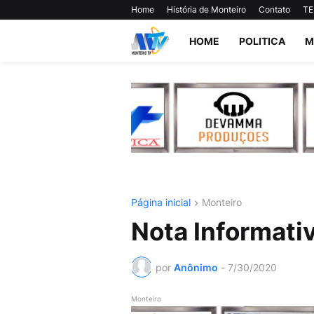
Home
História de Monteiro
Contato
TE
HOME
POLITICA
M
Página inicial
Monteiro
Nota Informati
por
Anônimo
-
7/30/2020
Monteiro