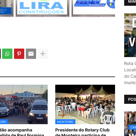
MAP
Rota C
Local
do Car
munic
POS
EIRO
MONTEIRO
CAR
idão acompanha
Presidente do Rotary Club
dida de Raul Formiga
de Monteiro participa de