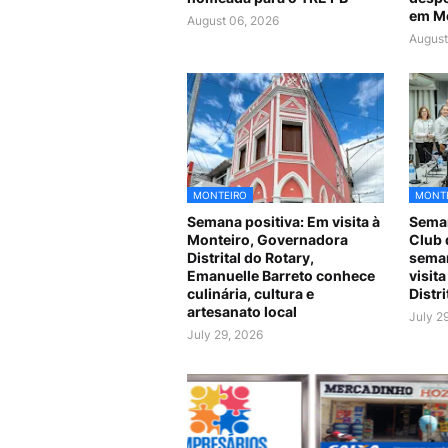
em M
August 06, 2026
August
MONTEIRO
MONT
Semana positiva: Em visita à
Seman
Monteiro, Governadora
Club 
Distrital do Rotary,
seman
Emanuelle Barreto conhece
visit
culinária, cultura e
Distr
artesanato local
July 2
July 29, 2026