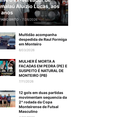
rre o ex-vereador de
malaú Aluízio Lucas, aos
 anos
FABIO BRITO
-
7/26/2026
Multidão acompanha
despedida de Raul Formiga
em Monteiro
8/03/2026
MULHER É MORTA A
FACADAS EM PEDRA (PE) E
SUSPEITO É NATURAL DE
MONTEIRO (PB)
7/11/2026
12 gols em duas partidas
movimentam sequencia da
2ª rodada da Copa
Monteirense de Futsal
Masculino