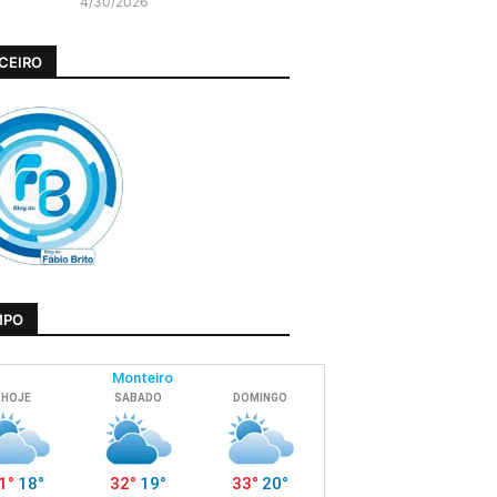
4/30/2026
CEIRO
MPO