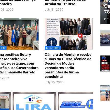
Mo
onteiro
Arraial do 11º BPM
Ca
 03, 2026
July 31, 2026
78
por
EIRO
MONTEIRO
a positiva: Rotary
Câmara de Monteiro recebe
de Monteiro vive
alunas do Curso Técnico de
a de destaque, com
Design de Moda e
a oficial da Governadora
vereadores serão
ital Emanuelle Barreto
paraninfos de turma
concluinte
9, 2026
July 25, 2026