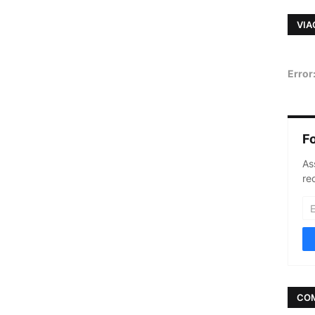
VIA
Error
F
As
re
CO