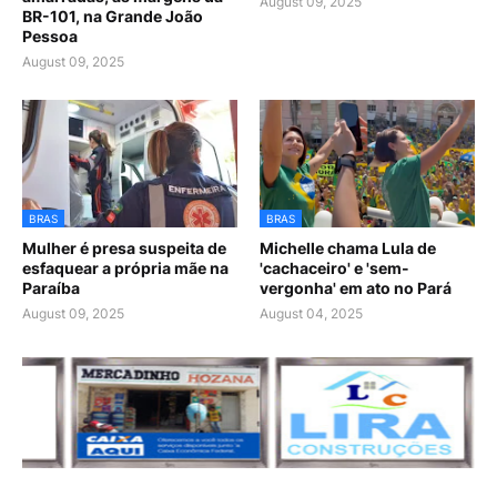
August 09, 2025
BR-101, na Grande João
Pessoa
August 09, 2025
BRAS
BRAS
Mulher é presa suspeita de
Michelle chama Lula de
esfaquear a própria mãe na
'cachaceiro' e 'sem-
Paraíba
vergonha' em ato no Pará
August 09, 2025
August 04, 2025