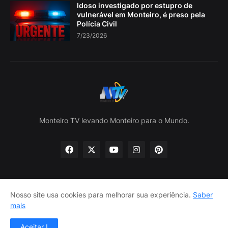
Idoso investigado por estupro de
vulnerável em Monteiro, é preso pela
Polícia Civil
7/23/2026
Monteiro TV levando Monteiro para o Mundo.
Nosso site usa cookies para melhorar sua experiência.
Saber
Home
Sobre nós
política de Privacidade
mais
Contate-nos
Aceitar !