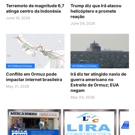
Terremoto de magnitude 6,7
Trump diz que Irã atacou
atinge centro da Indonésia
helicóptero e promete
reação
June 16, 2026
June 09, 2026
INTERNACIONAL
INTERNACIONAL
Conflito em Ormuz pode
Irã diz ter atingido navio de
impactar internet brasileira
guerra americano no
Estreito de Ormuz; EUA
May 31, 2026
negam
May 04, 2026