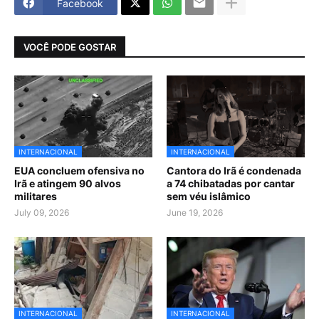
Facebook
VOCÊ PODE GOSTAR
INTERNACIONAL
INTERNACIONAL
EUA concluem ofensiva no
Cantora do Irã é condenada
Irã e atingem 90 alvos
a 74 chibatadas por cantar
militares
sem véu islâmico
July 09, 2026
June 19, 2026
INTERNACIONAL
INTERNACIONAL