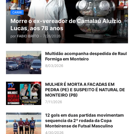
CARIRI
Morre o ex-vereador de Camalaú Aluízio
Lucas, aos 78 anos
por
FABIO BRITO
-
7/26/2026
Multidão acompanha despedida de Raul
Formiga em Monteiro
8/03/2026
MULHER É MORTA A FACADAS EM
PEDRA (PE) E SUSPEITO É NATURAL DE
MONTEIRO (PB)
7/11/2026
12 gols em duas partidas movimentam
sequencia da 2ª rodada da Copa
Monteirense de Futsal Masculino
4/30/2026