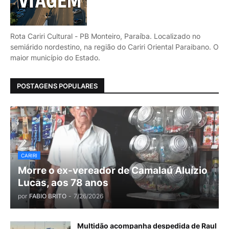
Rota Cariri Cultural - PB Monteiro, Paraíba. Localizado no
semiárido nordestino, na região do Cariri Oriental Paraibano. O
maior município do Estado.
POSTAGENS POPULARES
CARIRI
Morre o ex-vereador de Camalaú Aluízio
Lucas, aos 78 anos
por
FABIO BRITO
-
7/26/2026
Multidão acompanha despedida de Raul