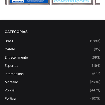
CATEGORIAS
Brasil
(1883)
CARIRI
(95)
Entretenimento
(693)
Esportes
(1194)
Internacional
(622)
Monteiro
(2636)
Policial
(4473)
Politica
(1075)