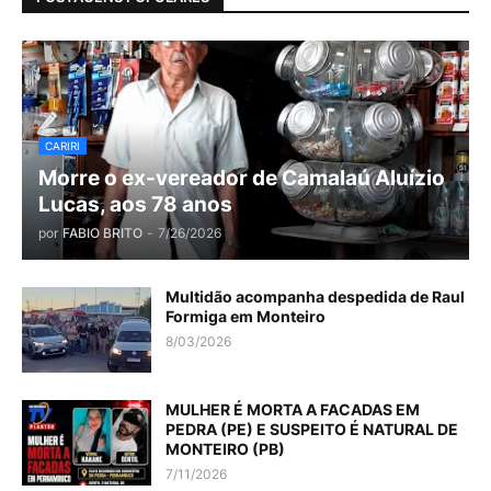
CARIRI
Morre o ex-vereador de Camalaú Aluízio
Lucas, aos 78 anos
por
FABIO BRITO
-
7/26/2026
Multidão acompanha despedida de Raul
Formiga em Monteiro
8/03/2026
MULHER É MORTA A FACADAS EM
PEDRA (PE) E SUSPEITO É NATURAL DE
MONTEIRO (PB)
7/11/2026