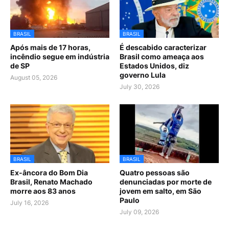
BRASIL
BRASIL
Após mais de 17 horas,
É descabido caracterizar
incêndio segue em indústria
Brasil como ameaça aos
de SP
Estados Unidos, diz
governo Lula
August 05, 2026
July 30, 2026
BRASIL
BRASIL
Ex-âncora do Bom Dia
Quatro pessoas são
Brasil, Renato Machado
denunciadas por morte de
morre aos 83 anos
jovem em salto, em São
Paulo
July 16, 2026
July 09, 2026