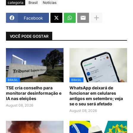
categoria
Brasil
Notícias
Facebook
VOCÊ PODE GOSTAR
BRASIL
BRASIL
TSE cria conselho para
WhatsApp deixará de
monitorar desinformação e
funcionar em celulares
IA nas eleições
antigos em setembro; veja
se o seu será afetado
August 08, 2026
August 08, 2026