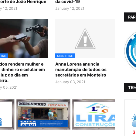
orte de João Henrique
da covid-19
y 12, 2021
January 12, 2021
PAR
EIRO
MONTEIRO
dos rendem mulher e
Anna Lorena anuncia
 dinheiro e celular em
manutenção de todos os
 luz do dia em
secretários em Monteiro
iro.
January 03, 2021
TE
y 05, 2021