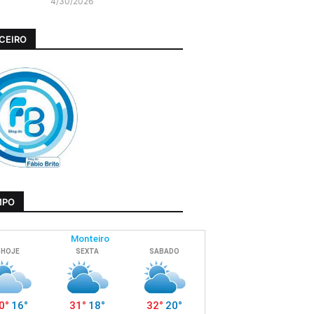
4/30/2026
CEIRO
MPO