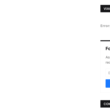
VIA
Error
F
As
re
CO