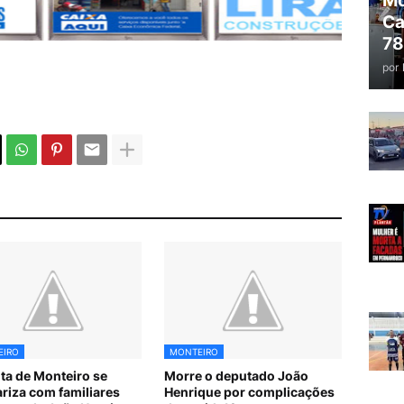
Mo
Ca
78
por
EIRO
MONTEIRO
ita de Monteiro se
Morre o deputado João
ariza com familiares
Henrique por complicações