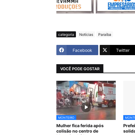
categoria
Notícias
Paraíba
Facebook
Twitter
VOCÊ PODE GOSTAR
MONTEIRO
MONT
Mulher fica ferida após
Prefe
colisão no centro de
solid