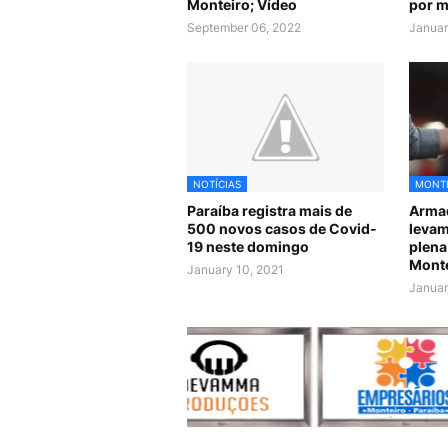
Monteiro; Vídeo
por m
September 06, 2022
Januar
NOTÍCIAS
MONT
Paraíba registra mais de
Arma
500 novos casos de Covid-
levam
19 neste domingo
plena
Monte
January 10, 2021
Januar