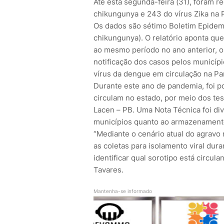
Até esta segunda-feira (31), foram 
chikungunya e 243 do vírus Zika na 
Os dados são sétimo Boletim Epidemi
chikungunya). O relatório aponta que
ao mesmo período no ano anterior, o 
notificação dos casos pelos municípi
vírus da dengue em circulação na Pa
Durante este ano de pandemia, foi po
circulam no estado, por meio dos te
Lacen – PB. Uma Nota Técnica foi di
municípios quanto ao armazenamento 
“Mediante o cenário atual do agravo
as coletas para isolamento viral dura
identificar qual sorotipo está circula
Tavares.
Mantenha-se informado