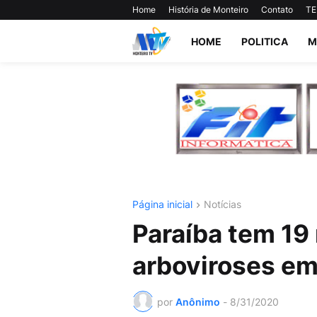
Home
História de Monteiro
Contato
TE
HOME
POLITICA
M
Página inicial
Notícias
Paraíba tem 19
arboviroses e
por
Anônimo
-
8/31/2020