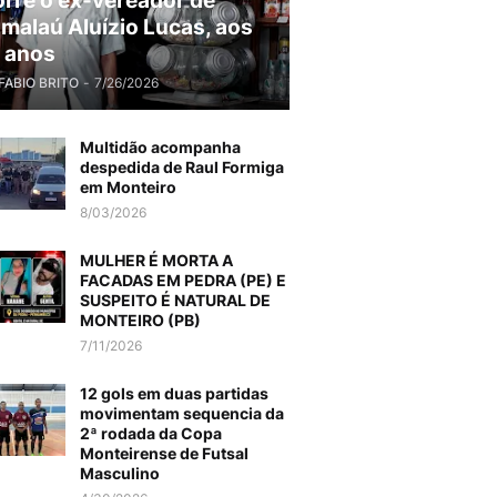
rre o ex-vereador de
malaú Aluízio Lucas, aos
 anos
FABIO BRITO
-
7/26/2026
Multidão acompanha
despedida de Raul Formiga
em Monteiro
8/03/2026
MULHER É MORTA A
FACADAS EM PEDRA (PE) E
SUSPEITO É NATURAL DE
MONTEIRO (PB)
7/11/2026
12 gols em duas partidas
movimentam sequencia da
2ª rodada da Copa
Monteirense de Futsal
Masculino