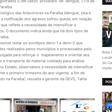
registrados 5.186 casos prováveis de dengue, 1.119 de
MAP
Paraíba.
ológico das Arbovirores na Paraíba (dengue, zika e
 a notificação dos agravos sofreu queda, em relação
que reflete a necessidade de intensificar a
os. O documento indica ainda que há dois tipos de
raíba.
ssível isolar os sorotipos denv-1 e denv-2 que
stes realizados pelos municípios e processados pelo
Rota C
vulgada para reforçar o mapeamento e orientar aos
Local
e transporte do material coletado para análise.
do Car
 no Estado, observamos a necessidade de intensificar
munic
nte o primeiro trimestre do ano vigente, a fim de
ndo na Paraíba”, ressalta a gerente da GEVS, Talita
POS
CAR