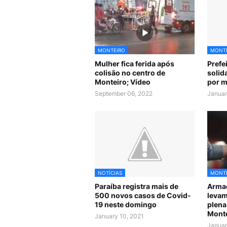
MONTEIRO
MONT
Mulher fica ferida após
Prefe
colisão no centro de
solid
Monteiro; Vídeo
por m
September 06, 2022
Januar
NOTÍCIAS
MONT
Paraíba registra mais de
Arma
500 novos casos de Covid-
levam
19 neste domingo
plena
Monte
January 10, 2021
Januar