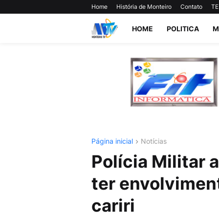
Home
História de Monteiro
Contato
TE
HOME
POLITICA
M
Página inicial
Notícias
Polícia Militar
ter envolvimen
cariri