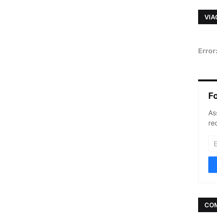
VIA
Error
F
As
re
CO