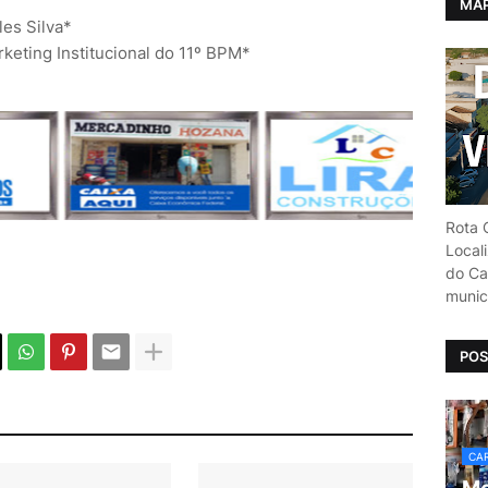
MAP
les Silva*
eting Institucional do 11º BPM*
Rota C
Local
do Car
munic
POS
CAR