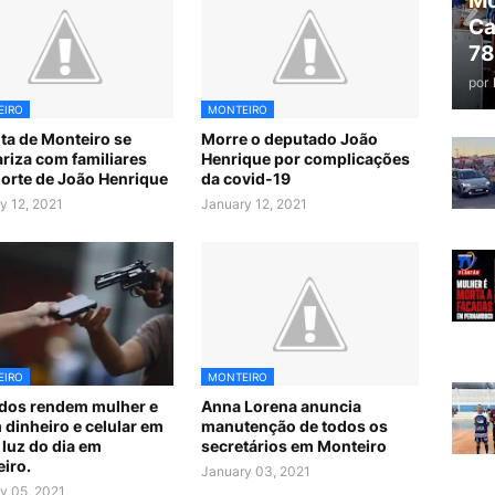
Mo
Ca
78
por
EIRO
MONTEIRO
ita de Monteiro se
Morre o deputado João
ariza com familiares
Henrique por complicações
orte de João Henrique
da covid-19
y 12, 2021
January 12, 2021
EIRO
MONTEIRO
dos rendem mulher e
Anna Lorena anuncia
 dinheiro e celular em
manutenção de todos os
 luz do dia em
secretários em Monteiro
iro.
January 03, 2021
y 05, 2021