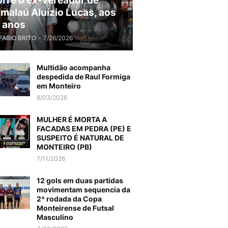
rre o ex-vereador de
malaú Aluízio Lucas, aos
 anos
FABIO BRITO
-
7/26/2026
Multidão acompanha
despedida de Raul Formiga
em Monteiro
8/03/2026
MULHER É MORTA A
FACADAS EM PEDRA (PE) E
SUSPEITO É NATURAL DE
MONTEIRO (PB)
7/11/2026
12 gols em duas partidas
movimentam sequencia da
2ª rodada da Copa
Monteirense de Futsal
Masculino