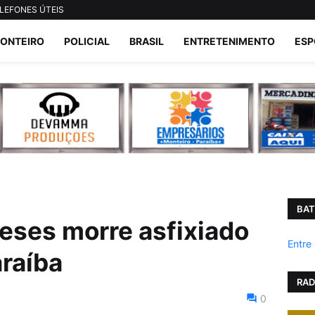
LEFONES ÚTEIS
ONTEIRO
POLICIAL
BRASIL
ENTRETENIMENTO
ESP
BAT
eses morre asfixiado
Entre
araíba
RAD
0