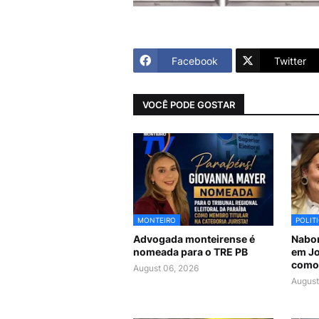
Facebook
Twitter
VOCÊ PODE GOSTAR
MONTEIRO
POLIT
Advogada monteirense é
Nabor
nomeada para o TRE PB
em Jo
como 
August 06, 2026
August