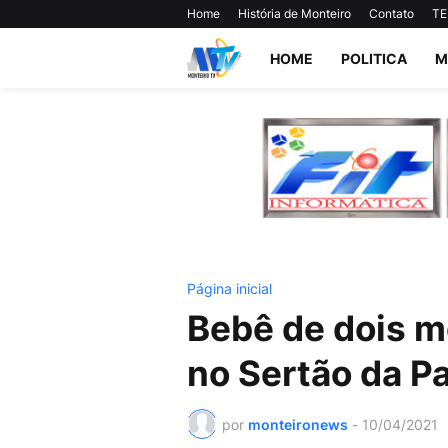
Home
História de Monteiro
Contato
TE
HOME
POLITICA
M
Página inicial
Bebê de dois m
no Sertão da P
por
monteironews
-
10/04/2021