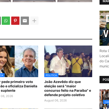
MAP
Rota C
Local
do Car
munic
ICA
POLITICA
POS
 pede primeiro voto
João Azevêdo diz que
ão e oficializa Daniella
eleição será "maior
suplente
concurso feito na Paraíba" e
defende projeto coletivo
 06, 2026
August 06, 2026
CAR