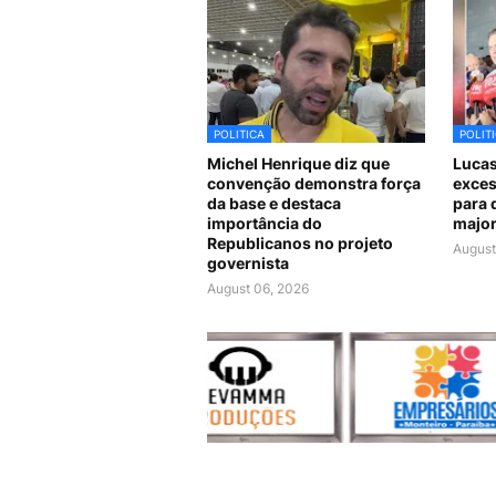
POLITICA
POLIT
Michel Henrique diz que
Lucas
convenção demonstra força
exces
da base e destaca
para 
importância do
major
Republicanos no projeto
August
governista
August 06, 2026