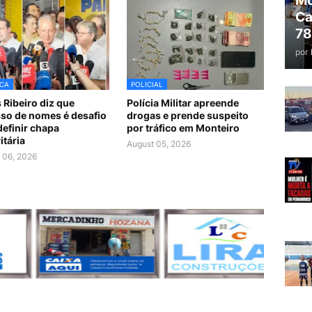
Mo
Ca
78
por
ICA
POLICIAL
 Ribeiro diz que
Polícia Militar apreende
so de nomes é desafio
drogas e prende suspeito
definir chapa
por tráfico em Monteiro
itária
August 05, 2026
 06, 2026