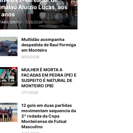
rre o ex-vereador de
malaú Aluízio Lucas, aos
 anos
FABIO BRITO
-
7/26/2026
Multidão acompanha
despedida de Raul Formiga
em Monteiro
8/03/2026
MULHER É MORTA A
FACADAS EM PEDRA (PE) E
SUSPEITO É NATURAL DE
MONTEIRO (PB)
7/11/2026
12 gols em duas partidas
movimentam sequencia da
2ª rodada da Copa
Monteirense de Futsal
Masculino