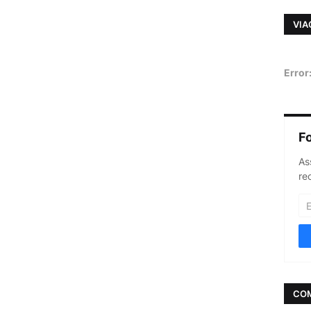
VIA
Error
F
As
re
CO