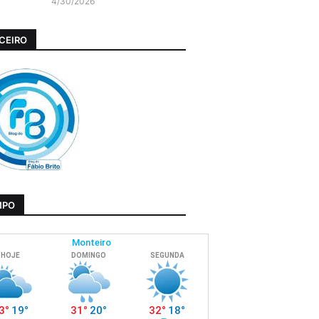
4/30/2026
CEIRO
MPO