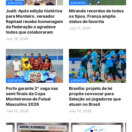
ESPORTES
ESPORTES
Judô: Após edição histórica
Mirando recordes de todos
para Monteiro, vereador
os tipos, França amplia
Raphael recebe homenagem
status de favorita
da Federação e agradece
July 11, 2026
todos que colaboraram
July 18, 2026
ESPORTES
ESPORTES
Porto garante 2ª vaga nas
Brasília: projeto de lei
semi finais da Copa
propõe convocar para
Monteirense de Futsal
Seleção só jogadores que
Masculino 2026
atuam no Brasil
July 10, 2026
July 10, 2026