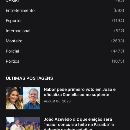
CARIRI
(95)
Entretenimento
(693)
Esportes
(1194)
Internacional
(622)
Monteiro
(2633)
Policial
(4473)
Politica
(1075)
ÚLTIMAS POSTAGENS
Nabor pede primeiro voto em João e
oficializa Daniella como suplente
August 06, 2026
João Azevêdo diz que eleição será
"maior concurso feito na Paraíba" e
defende projeto coletivo