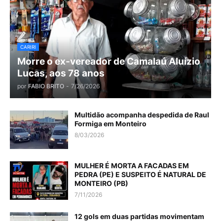
CARIRI
Morre o ex-vereador de Camalaú Aluízio
Lucas, aos 78 anos
por
FABIO BRITO
-
7/26/2026
Multidão acompanha despedida de Raul
Formiga em Monteiro
8/03/2026
MULHER É MORTA A FACADAS EM
PEDRA (PE) E SUSPEITO É NATURAL DE
MONTEIRO (PB)
7/11/2026
12 gols em duas partidas movimentam