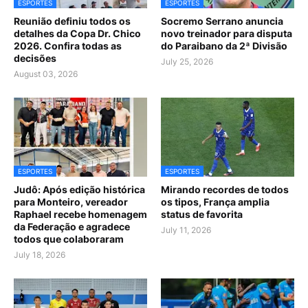
ESPORTES
ESPORTES
Reunião definiu todos os
Socremo Serrano anuncia
detalhes da Copa Dr. Chico
novo treinador para disputa
2026. Confira todas as
do Paraibano da 2ª Divisão
decisões
July 25, 2026
August 03, 2026
ESPORTES
ESPORTES
Judô: Após edição histórica
Mirando recordes de todos
para Monteiro, vereador
os tipos, França amplia
Raphael recebe homenagem
status de favorita
da Federação e agradece
July 11, 2026
todos que colaboraram
July 18, 2026