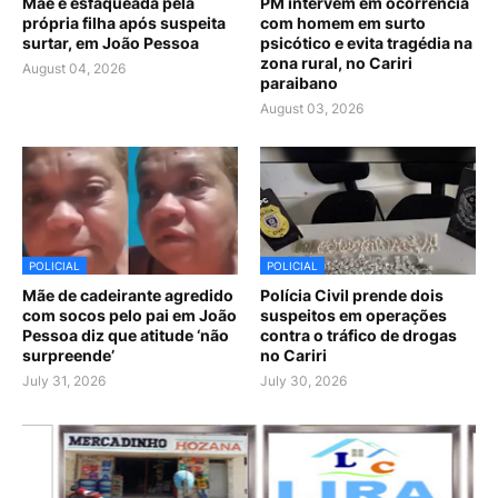
Mãe é esfaqueada pela
PM intervém em ocorrência
própria filha após suspeita
com homem em surto
surtar, em João Pessoa
psicótico e evita tragédia na
zona rural, no Cariri
August 04, 2026
paraibano
August 03, 2026
POLICIAL
POLICIAL
Mãe de cadeirante agredido
Polícia Civil prende dois
com socos pelo pai em João
suspeitos em operações
Pessoa diz que atitude ‘não
contra o tráfico de drogas
surpreende’
no Cariri
July 31, 2026
July 30, 2026