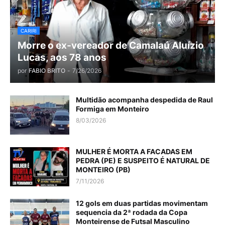
CARIRI
Morre o ex-vereador de Camalaú Aluízio
Lucas, aos 78 anos
por
FABIO BRITO
-
7/26/2026
Multidão acompanha despedida de Raul
Formiga em Monteiro
8/03/2026
MULHER É MORTA A FACADAS EM
PEDRA (PE) E SUSPEITO É NATURAL DE
MONTEIRO (PB)
7/11/2026
12 gols em duas partidas movimentam
sequencia da 2ª rodada da Copa
Monteirense de Futsal Masculino