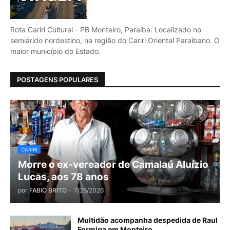
Rota Cariri Cultural - PB Monteiro, Paraíba. Localizado no
semiárido nordestino, na região do Cariri Oriental Paraibano. O
maior município do Estado.
POSTAGENS POPULARES
CARIRI
Morre o ex-vereador de Camalaú Aluízio
Lucas, aos 78 anos
por
FABIO BRITO
-
7/26/2026
Multidão acompanha despedida de Raul
Formiga em Monteiro