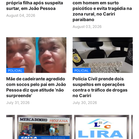
própria filha após suspeita
com homem em surto
surtar, em João Pessoa
psicótico e evita tragédia na
zona rural, no Cariri
August 04, 2026
paraibano
August 03, 2026
POLICIAL
POLICIAL
Mãe de cadeirante agredido
Polícia Civil prende dois
com socos pelo pai em João
suspeitos em operações
Pessoa diz que atitude ‘não
contra o tráfico de drogas
surpreende’
no Cariri
July 31, 2026
July 30, 2026