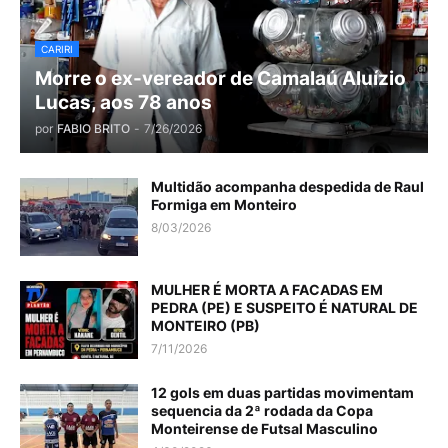
CARIRI
Morre o ex-vereador de Camalaú Aluízio
Lucas, aos 78 anos
por
FABIO BRITO
-
7/26/2026
Multidão acompanha despedida de Raul
Formiga em Monteiro
8/03/2026
MULHER É MORTA A FACADAS EM
PEDRA (PE) E SUSPEITO É NATURAL DE
MONTEIRO (PB)
7/11/2026
12 gols em duas partidas movimentam
sequencia da 2ª rodada da Copa
Monteirense de Futsal Masculino