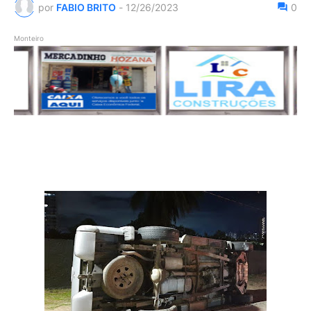
por
FABIO BRITO
-
12/26/2023
0
Monteiro