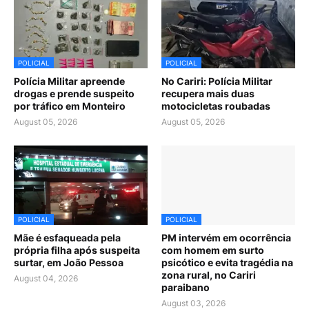
POLICIAL
POLICIAL
Polícia Militar apreende
No Cariri: Polícia Militar
drogas e prende suspeito
recupera mais duas
por tráfico em Monteiro
motocicletas roubadas
August 05, 2026
August 05, 2026
POLICIAL
POLICIAL
Mãe é esfaqueada pela
PM intervém em ocorrência
própria filha após suspeita
com homem em surto
surtar, em João Pessoa
psicótico e evita tragédia na
zona rural, no Cariri
August 04, 2026
paraibano
August 03, 2026