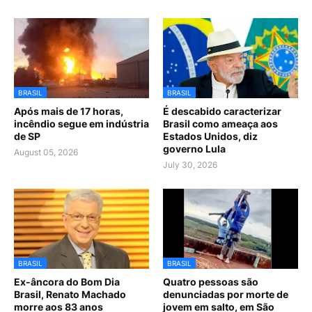
BRASIL
BRASIL
Após mais de 17 horas,
É descabido caracterizar
incêndio segue em indústria
Brasil como ameaça aos
de SP
Estados Unidos, diz
governo Lula
August 05, 2026
July 30, 2026
BRASIL
BRASIL
Ex-âncora do Bom Dia
Quatro pessoas são
Brasil, Renato Machado
denunciadas por morte de
morre aos 83 anos
jovem em salto, em São