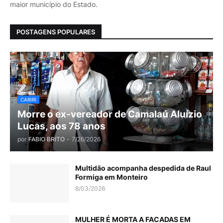
maior município do Estado.
POSTAGENS POPULARES
CARIRI
Morre o ex-vereador de Camalaú Aluízio
Lucas, aos 78 anos
por
FABIO BRITO
-
7/26/2026
Multidão acompanha despedida de Raul
Formiga em Monteiro
8/03/2026
MULHER É MORTA A FACADAS EM