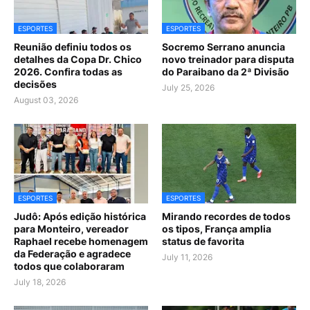
ESPORTES
ESPORTES
Reunião definiu todos os
Socremo Serrano anuncia
detalhes da Copa Dr. Chico
novo treinador para disputa
2026. Confira todas as
do Paraibano da 2ª Divisão
decisões
July 25, 2026
August 03, 2026
ESPORTES
ESPORTES
Judô: Após edição histórica
Mirando recordes de todos
para Monteiro, vereador
os tipos, França amplia
Raphael recebe homenagem
status de favorita
da Federação e agradece
July 11, 2026
todos que colaboraram
July 18, 2026