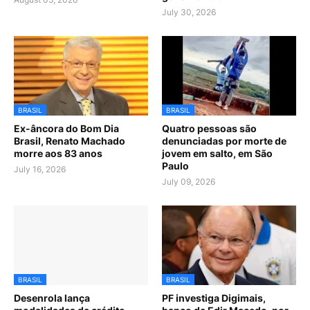
July 30, 2026
BRASIL
BRASIL
Ex-âncora do Bom Dia
Quatro pessoas são
Brasil, Renato Machado
denunciadas por morte de
morre aos 83 anos
jovem em salto, em São
Paulo
July 16, 2026
July 09, 2026
BRASIL
BRASIL
Desenrola lança
PF investiga Digimais,