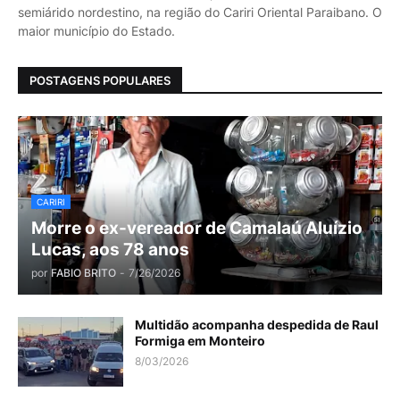
semiárido nordestino, na região do Cariri Oriental Paraibano. O
maior município do Estado.
POSTAGENS POPULARES
CARIRI
Morre o ex-vereador de Camalaú Aluízio
Lucas, aos 78 anos
por
FABIO BRITO
-
7/26/2026
Multidão acompanha despedida de Raul
Formiga em Monteiro
8/03/2026