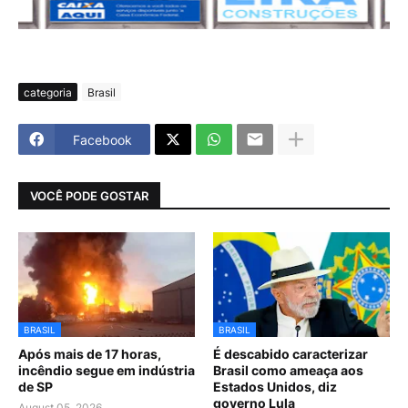
categoria
Brasil
Facebook
VOCÊ PODE GOSTAR
BRASIL
BRASIL
Após mais de 17 horas,
É descabido caracterizar
incêndio segue em indústria
Brasil como ameaça aos
de SP
Estados Unidos, diz
governo Lula
August 05, 2026