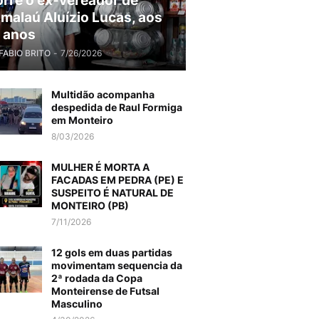
rre o ex-vereador de
malaú Aluízio Lucas, aos
 anos
FABIO BRITO
-
7/26/2026
Multidão acompanha
despedida de Raul Formiga
em Monteiro
8/03/2026
MULHER É MORTA A
FACADAS EM PEDRA (PE) E
SUSPEITO É NATURAL DE
MONTEIRO (PB)
7/11/2026
12 gols em duas partidas
movimentam sequencia da
2ª rodada da Copa
Monteirense de Futsal
Masculino