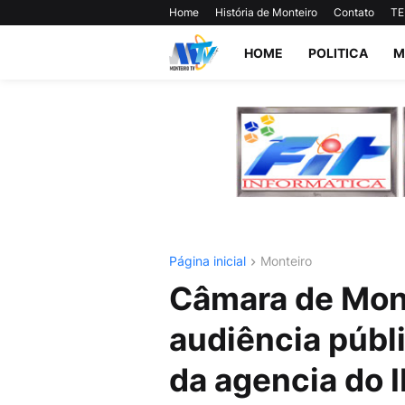
Home
História de Monteiro
Contato
TE
HOME
POLITICA
M
Página inicial
Monteiro
Câmara de Mont
audiência públ
da agencia do I