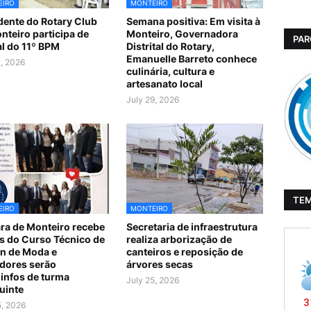
EIRO
MONTEIRO
dente do Rotary Club
Semana positiva: Em visita à
nteiro participa de
Monteiro, Governadora
PAR
al do 11º BPM
Distrital do Rotary,
Emanuelle Barreto conhece
1, 2026
culinária, cultura e
artesanato local
July 29, 2026
TE
EIRO
MONTEIRO
a de Monteiro recebe
Secretaria de infraestrutura
s do Curso Técnico de
realiza arborização de
n de Moda e
canteiros e reposição de
dores serão
árvores secas
infos de turma
July 25, 2026
uinte
5, 2026