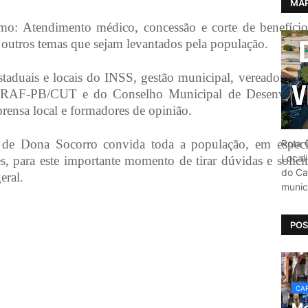
MAP
mo: Atendimento médico, concessão e corte de benefício
 outros temas que sejam levantados pela população.
estaduais e locais do INSS, gestão municipal, vereadores, r
F-PB/CUT e do Conselho Municipal de Desenvolvim
ensa local e formadores de opinião.
o de Dona Socorro convida toda a população, em especi
Rota C
Local
s, para este importante momento de tirar dúvidas e solici
do Car
eral.
munic
POS
CAR