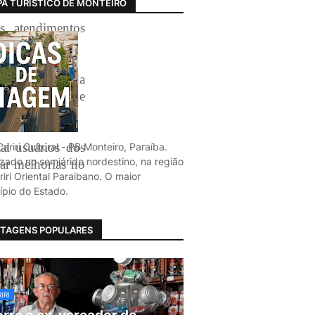
A TURÍSTICO DE MONTEIRO
s, atendimentos
epresentantes da
ento Rural de
al usuários dos
ariri Cultural - PB Monteiro, Paraíba.
izado no semiárido nordestino, na região
tar melhorias no
iri Oriental Paraibano. O maior
ípio do Estado.
TAGENS POPULARES
IRI