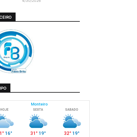
4/30/2026
CEIRO
MPO