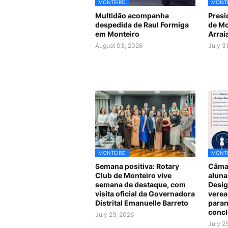
MONTEIRO
MONT
Multidão acompanha
Presi
despedida de Raul Formiga
de Mo
em Monteiro
Arrai
August 03, 2026
July 3
MONTEIRO
MONT
Semana positiva: Rotary
Câmar
Club de Monteiro vive
aluna
semana de destaque, com
Desig
visita oficial da Governadora
verea
Distrital Emanuelle Barreto
paran
concl
July 29, 2026
July 2