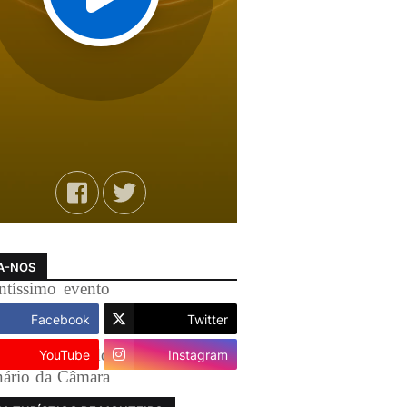
A-NOS
tíssimo evento
Facebook
Twitter
tivo atendendo
YouTube
Instagram
nário da Câmara