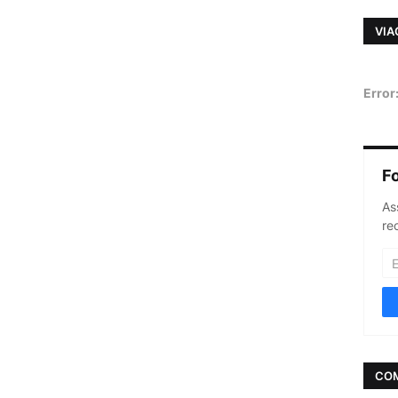
VIA
Error
F
As
re
CO