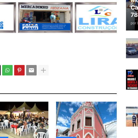
Mo
Ca
78
por