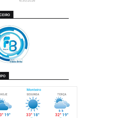
4/30/2026
CEIRO
MPO