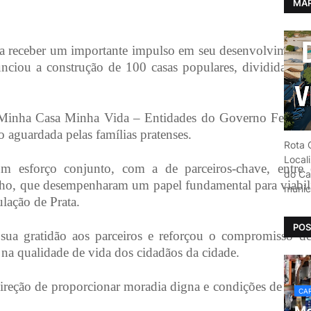
MAP
s a receber um importante impulso em seu desenvolvimento
ciou a construção de 100 casas populares, divididas igu
 Minha Casa Minha Vida – Entidades do Governo Federal
to aguardada pelas famílias pratenses.
Rota C
Local
um esforço conjunto, com a de parceiros-chave, entre
do Car
ho, que desempenharam um papel fundamental para viabili
munic
lação de Prata.
POS
sua gratidão aos parceiros e reforçou o compromisso d
 na qualidade de vida dos cidadãos da cidade.
direção de proporcionar moradia digna e condições de vid
CAR