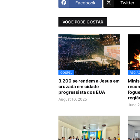
Facebook
Twitter
VOCÊ PODE GOSTAR
GOSPEL
REGIÃ
3.200 se rendem a Jesus em
Minis
cruzada em cidade
recom
progressista dos EUA
fogue
regiã
August 10, 2025
June 2