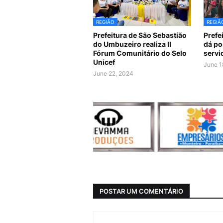
REGIÃO
REGIÃ
Prefeitura de São Sebastião
Prefe
do Umbuzeiro realiza II
dá po
Fórum Comunitário do Selo
servi
Unicef
June 1
June 22, 2024
POSTAR UM COMENTÁRIO