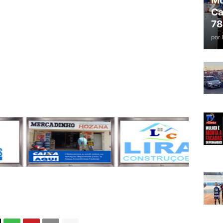
Mo
Ca
78
por