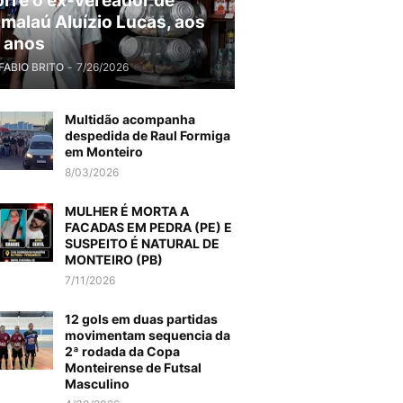
rre o ex-vereador de
malaú Aluízio Lucas, aos
 anos
FABIO BRITO
-
7/26/2026
Multidão acompanha
despedida de Raul Formiga
em Monteiro
8/03/2026
MULHER É MORTA A
FACADAS EM PEDRA (PE) E
SUSPEITO É NATURAL DE
MONTEIRO (PB)
7/11/2026
12 gols em duas partidas
movimentam sequencia da
2ª rodada da Copa
Monteirense de Futsal
Masculino