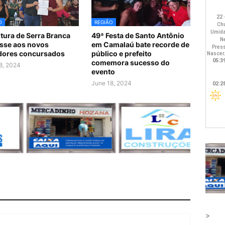
O
REGIÃO
itura de Serra Branca
49ª Festa de Santo Antônio
sse aos novos
em Camalaú bate recorde de
dores concursados
público e prefeito
comemora sucesso do
8, 2024
evento
June 18, 2024
>