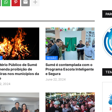
PAR
O
REGIÃO
tério Público de Sumé
Sumé é contemplada com o
enda proibição de
Programa Escola Inteligente
TE
iras nos municípios da
e Segura
o
June 22, 2024
2, 2024