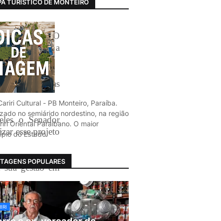
A TURÍSTICO DE MONTEIRO
 habitacional. O
almente entre a
, ganhará novas
ariri Cultural - PB Monteiro, Paraíba.
izado no semiárido nordestino, na região
 eles o Senador
iri Oriental Paraibano. O maior
zar esse projeto
ípio do Estado.
TAGENS POPULARES
e sua gestão em
a mais adequadas
IRI