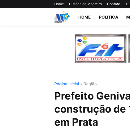
Home
História de Monteiro
Contato
TE
HOME
POLITICA
M
Página inicial
Região
Prefeito Geniv
construção de 
em Prata