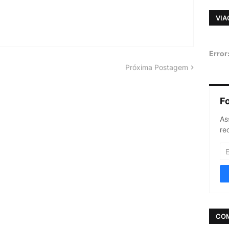
VIA
Error
Próxima Postagem
F
As
re
CO