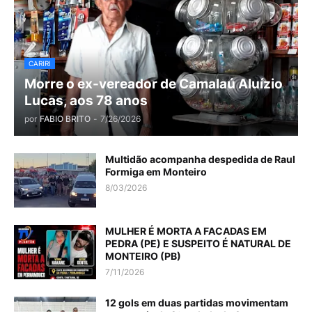
CARIRI
Morre o ex-vereador de Camalaú Aluízio
Lucas, aos 78 anos
por
FABIO BRITO
-
7/26/2026
Multidão acompanha despedida de Raul
Formiga em Monteiro
8/03/2026
MULHER É MORTA A FACADAS EM
PEDRA (PE) E SUSPEITO É NATURAL DE
MONTEIRO (PB)
7/11/2026
12 gols em duas partidas movimentam