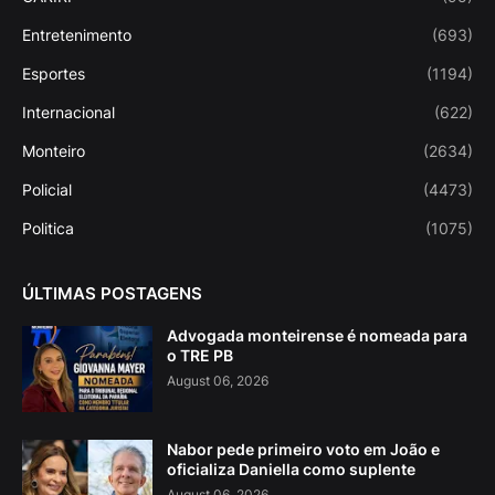
Entretenimento
(693)
Esportes
(1194)
Internacional
(622)
Monteiro
(2634)
Policial
(4473)
Politica
(1075)
ÚLTIMAS POSTAGENS
Advogada monteirense é nomeada para
o TRE PB
August 06, 2026
Nabor pede primeiro voto em João e
oficializa Daniella como suplente
August 06, 2026