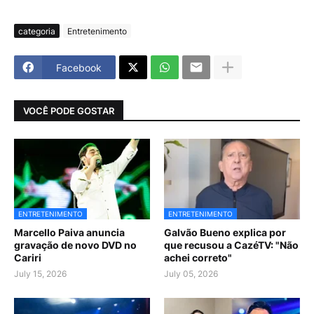
categoria
Entretenimento
Facebook
VOCÊ PODE GOSTAR
ENTRETENIMENTO
ENTRETENIMENTO
Marcello Paiva anuncia
Galvão Bueno explica por
gravação de novo DVD no
que recusou a CazéTV: "Não
Cariri
achei correto"
July 15, 2026
July 05, 2026