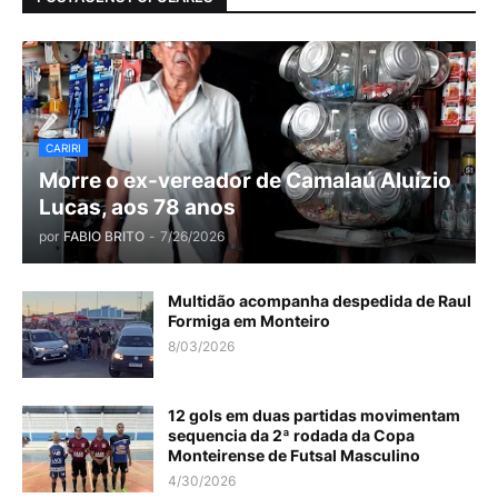
CARIRI
Morre o ex-vereador de Camalaú Aluízio
Lucas, aos 78 anos
por
FABIO BRITO
-
7/26/2026
Multidão acompanha despedida de Raul
Formiga em Monteiro
8/03/2026
12 gols em duas partidas movimentam
sequencia da 2ª rodada da Copa
Monteirense de Futsal Masculino
4/30/2026