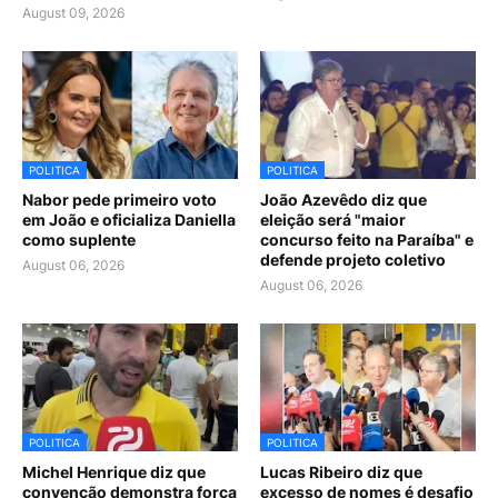
August 09, 2026
POLITICA
POLITICA
Nabor pede primeiro voto
João Azevêdo diz que
em João e oficializa Daniella
eleição será "maior
como suplente
concurso feito na Paraíba" e
defende projeto coletivo
August 06, 2026
August 06, 2026
POLITICA
POLITICA
Michel Henrique diz que
Lucas Ribeiro diz que
convenção demonstra força
excesso de nomes é desafio