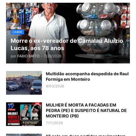
CARIRI
Morre o ex-vereador de Camalaú Aluízio
Lucas, aos 78 anos
por
FABIO BRITO
-
7/26/2026
Multidão acompanha despedida de Raul
Formiga em Monteiro
8/03/2026
MULHER É MORTA A FACADAS EM
PEDRA (PE) E SUSPEITO É NATURAL DE
MONTEIRO (PB)
7/11/2026