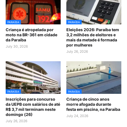
PARAÍBA
PARAÍBA
Criança é atropelada por
Eleições 2026: Paraíba tem
moto na BR-361 em cidade
3,2 milhões de eleitores e
da Paraíba
mais da metade é formada
por mulheres
July 30, 2026
July 26, 2026
PARAÍBA
PARAÍBA
Inscrições para concurso
Criança de cinco anos
da UEPB com salários de até
morre afogada durante
R$ 3,7 mil terminam neste
festa em piscina, na Paraíba
domingo (26)
July 24, 2026
July 26, 2026