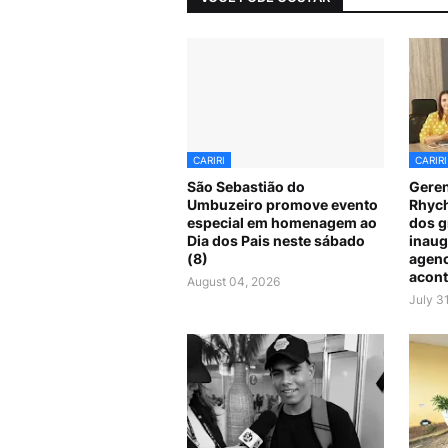
CARIRI
CARIRI
São Sebastião do
Geren
Umbuzeiro promove evento
Rhych
especial em homenagem ao
dos g
Dia dos Pais neste sábado
inaug
(8)
agenc
acont
August 04, 2026
July 3