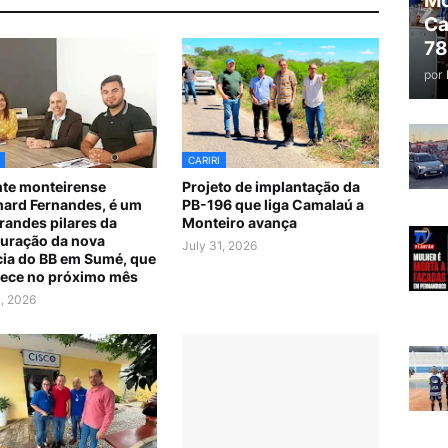
Mo
Ca
78
por
CARIRI
te monteirense
Projeto de implantação da
ard Fernandes, é um
PB-196 que liga Camalaú a
randes pilares da
Monteiro avança
uração da nova
July 31, 2026
ia do BB em Sumé, que
ece no próximo mês
1, 2026