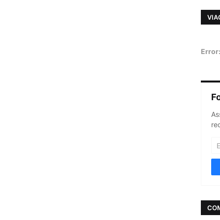
VIA
Error
F
As
re
CO