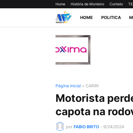
Home
História de Monteiro
Contato
TE
HOME
POLITICA
M
Página inicial
CARIRI
Motorista perde
capota na rodo
por
FABIO BRITO
-
9/24/2024