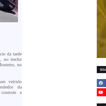
cio da tarde
2, no trecho
onteiro, no
SIG
um veículo
endedor da
controle e