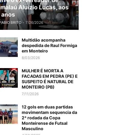
rre o ex-vereador de
malaú Aluízio Lucas, aos
 anos
FABIO BRITO
-
7/26/2026
Multidão acompanha
despedida de Raul Formiga
em Monteiro
8/03/2026
MULHER É MORTA A
FACADAS EM PEDRA (PE) E
SUSPEITO É NATURAL DE
MONTEIRO (PB)
7/11/2026
12 gols em duas partidas
movimentam sequencia da
2ª rodada da Copa
Monteirense de Futsal
Masculino