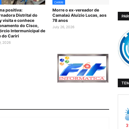
CARIRI
a positiva:
Morre o ex-vereador de
nadora Distrital do
Camalaú Aluízio Lucas, aos
PAR
y visita e conhece
78 anos
onamento do Cisco,
July 26, 2026
rcio Intermunicipal de
 do Cariri
9, 2026
TE