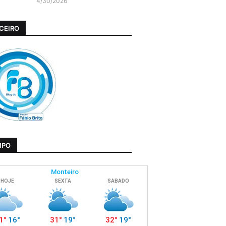
4/30/2026
CEIRO
MPO