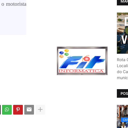
MAP
 o motorista
Rota C
Local
do Car
munic
POS
CAR