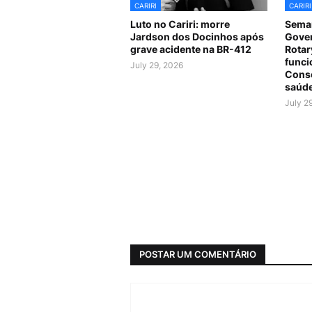
CARIRI
CARIRI
Luto no Cariri: morre
Seman
Jardson dos Docinhos após
Gover
grave acidente na BR-412
Rotar
funci
July 29, 2026
Consó
saúde
July 2
POSTAR UM COMENTÁRIO