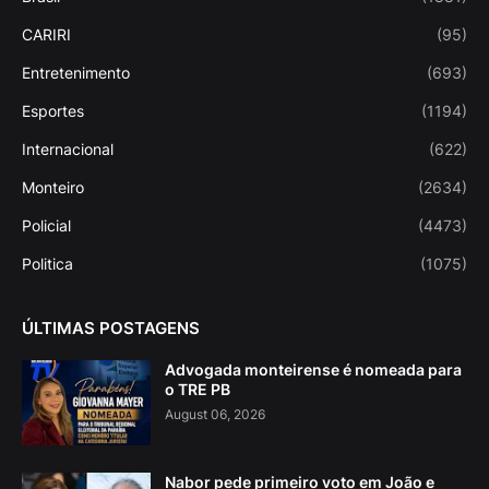
CARIRI
(95)
Entretenimento
(693)
Esportes
(1194)
Internacional
(622)
Monteiro
(2634)
Policial
(4473)
Politica
(1075)
ÚLTIMAS POSTAGENS
Advogada monteirense é nomeada para
o TRE PB
August 06, 2026
Nabor pede primeiro voto em João e