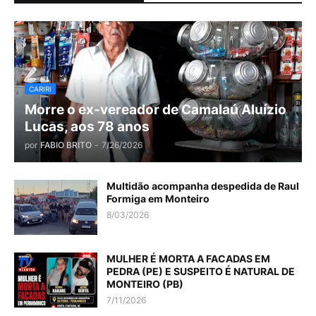
CARIRI
Morre o ex-vereador de Camalaú Aluízio
Lucas, aos 78 anos
por
FABIO BRITO
-
7/26/2026
Multidão acompanha despedida de Raul
Formiga em Monteiro
8/03/2026
MULHER É MORTA A FACADAS EM
PEDRA (PE) E SUSPEITO É NATURAL DE
MONTEIRO (PB)
7/11/2026