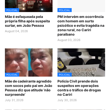
POLICIAL
POLICIAL
Mãe é esfaqueada pela
PM intervém em ocorrência
própria filha após suspeita
com homem em surto
surtar, em João Pessoa
psicótico e evita tragédia na
zona rural, no Cariri
August 04, 2026
paraibano
August 03, 2026
POLICIAL
POLICIAL
Mãe de cadeirante agredido
Polícia Civil prende dois
com socos pelo pai em João
suspeitos em operações
Pessoa diz que atitude ‘não
contra o tráfico de drogas
surpreende’
no Cariri
July 31, 2026
July 30, 2026