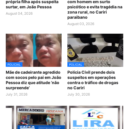
própria filha após suspeita
com homem em surto
surtar, em João Pessoa
psicótico e evita tragédia na
zona rural, no Cariri
August 04, 2026
paraibano
August 03, 2026
POLICIAL
POLICIAL
Mãe de cadeirante agredido
Polícia Civil prende dois
com socos pelo pai em João
suspeitos em operações
Pessoa diz que atitude ‘não
contra o tráfico de drogas
surpreende’
no Cariri
July 31, 2026
July 30, 2026