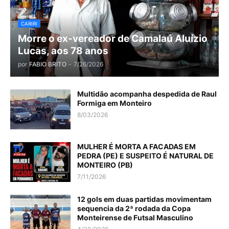
CARIRI
Morre o ex-vereador de Camalaú Aluízio
Lucas, aos 78 anos
por
FABIO BRITO
-
7/26/2026
Multidão acompanha despedida de Raul
Formiga em Monteiro
8/03/2026
MULHER É MORTA A FACADAS EM
PEDRA (PE) E SUSPEITO É NATURAL DE
MONTEIRO (PB)
7/11/2026
12 gols em duas partidas movimentam
sequencia da 2ª rodada da Copa
Monteirense de Futsal Masculino