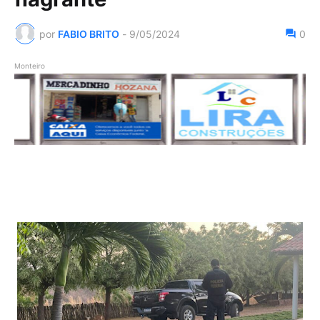
por
FABIO BRITO
-
9/05/2024
0
Monteiro