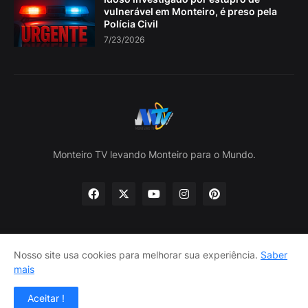
vulnerável em Monteiro, é preso pela
Polícia Civil
7/23/2026
Monteiro TV levando Monteiro para o Mundo.
Nosso site usa cookies para melhorar sua experiência.
Saber
Home
Sobre nós
política de Privacidade
mais
Contate-nos
Aceitar !
Design por -
Lojas Lira