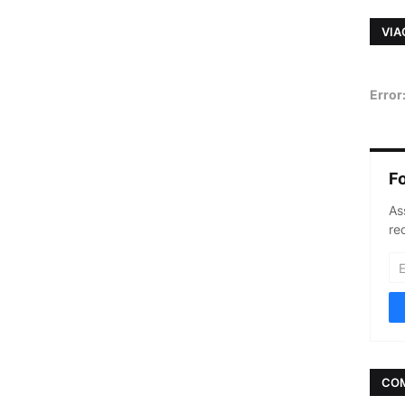
VIA
Error
F
As
re
CO