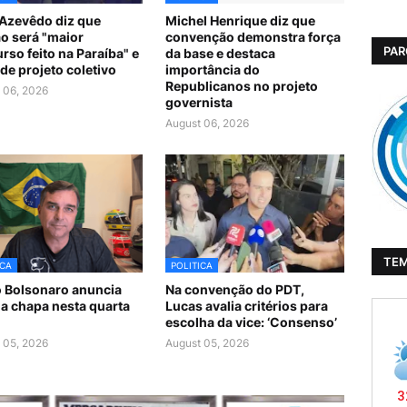
Azevêdo diz que
Michel Henrique diz que
ão será "maior
convenção demonstra força
PAR
rso feito na Paraíba" e
da base e destaca
de projeto coletivo
importância do
Republicanos no projeto
 06, 2026
governista
August 06, 2026
TE
ICA
POLITICA
o Bolsonaro anuncia
Na convenção do PDT,
da chapa nesta quarta
Lucas avalia critérios para
escolha da vice: ‘Consenso’
 05, 2026
August 05, 2026