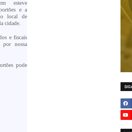
em esteve
portões e a
no local de
a cidade.
s e fiscais
 por nossa
ortões pode
SIG