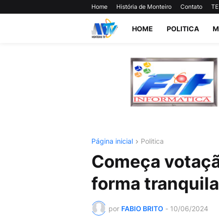
Home
História de Monteiro
Contato
TE
HOME
POLITICA
M
Página inicial
Politica
Começa votaçã
forma tranquila
por
FABIO BRITO
-
10/06/2024