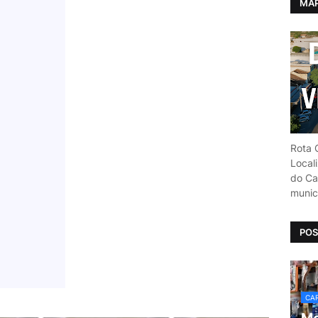
MAP
Rota C
Local
do Car
munic
POS
CAR