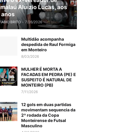
rre o ex-vereador de
malaú Aluízio Lucas, aos
 anos
FABIO BRITO
-
7/26/2026
Multidão acompanha
despedida de Raul Formiga
em Monteiro
8/03/2026
MULHER É MORTA A
FACADAS EM PEDRA (PE) E
SUSPEITO É NATURAL DE
MONTEIRO (PB)
7/11/2026
12 gols em duas partidas
movimentam sequencia da
2ª rodada da Copa
Monteirense de Futsal
Masculino