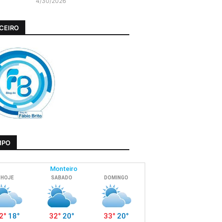
4/30/2026
CEIRO
MPO