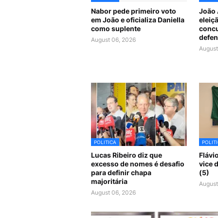
Nabor pede primeiro voto
João 
em João e oficializa Daniella
eleiç
como suplente
concu
defen
August 06, 2026
August
POLITICA
POLIT
Lucas Ribeiro diz que
Flávi
excesso de nomes é desafio
vice 
para definir chapa
(5)
majoritária
August
August 06, 2026