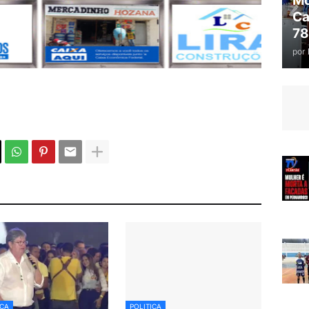
Mo
Ca
78
por
ICA
POLITICA