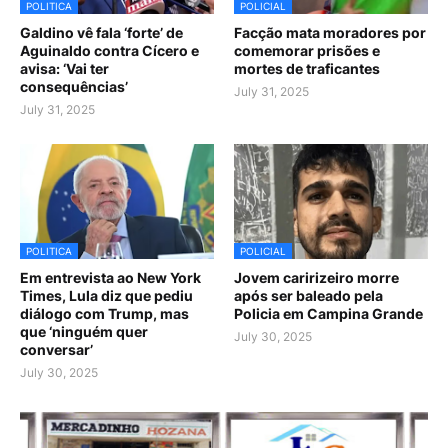
POLITICA
POLICIAL
Galdino vê fala ‘forte’ de
Facção mata moradores por
Aguinaldo contra Cícero e
comemorar prisões e
avisa: ‘Vai ter
mortes de traficantes
consequências’
July 31, 2025
July 31, 2025
POLITICA
POLICIAL
Em entrevista ao New York
Jovem caririzeiro morre
Times, Lula diz que pediu
após ser baleado pela
diálogo com Trump, mas
Policia em Campina Grande
que ‘ninguém quer
July 30, 2025
conversar’
July 30, 2025