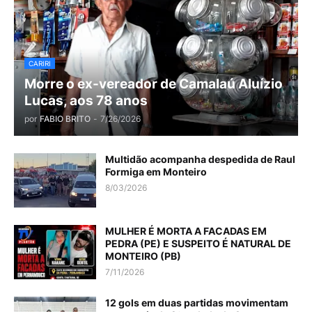
CARIRI
Morre o ex-vereador de Camalaú Aluízio
Lucas, aos 78 anos
por
FABIO BRITO
-
7/26/2026
Multidão acompanha despedida de Raul
Formiga em Monteiro
8/03/2026
MULHER É MORTA A FACADAS EM
PEDRA (PE) E SUSPEITO É NATURAL DE
MONTEIRO (PB)
7/11/2026
12 gols em duas partidas movimentam