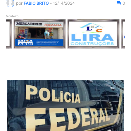
por
FABIO BRITO
-
12/14/2024
0
Monteiro