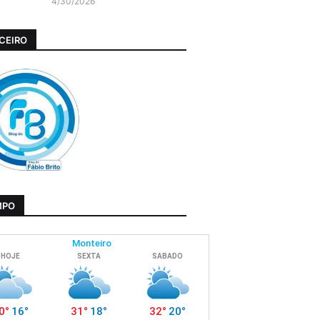
4/30/2026
CEIRO
MPO