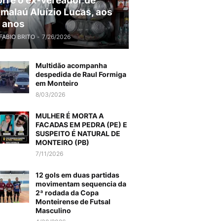
rre o ex-vereador de
malaú Aluízio Lucas, aos
 anos
FABIO BRITO
-
7/26/2026
Multidão acompanha
despedida de Raul Formiga
em Monteiro
8/03/2026
MULHER É MORTA A
FACADAS EM PEDRA (PE) E
SUSPEITO É NATURAL DE
MONTEIRO (PB)
7/11/2026
12 gols em duas partidas
movimentam sequencia da
2ª rodada da Copa
Monteirense de Futsal
Masculino