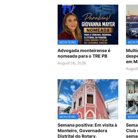
MONTEIRO
MONT
Advogada monteirense é
Mult
nomeada para o TRE PB
despe
em M
August 06, 2026
August
MONTEIRO
MONT
Semana positiva: Em visita à
Seman
Monteiro, Governadora
Club 
Distrital do Rotary,
seman