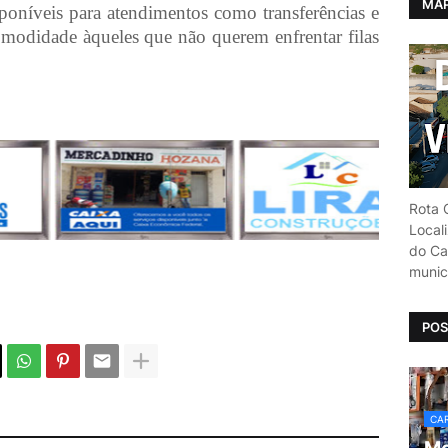
MAP
poníveis para atendimentos como transferências e
modidade àqueles que não querem enfrentar filas
Rota C
Local
do Car
munic
POS
CAR