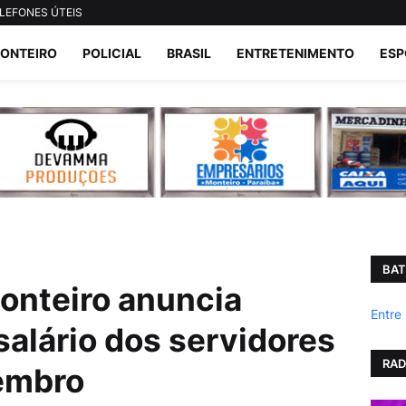
LEFONES ÚTEIS
ONTEIRO
POLICIAL
BRASIL
ENTRETENIMENTO
ESP
BAT
Monteiro anuncia
Entre
alário dos servidores
RAD
embro