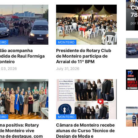
Mo
Ca
78
por
EIRO
MONTEIRO
idão acompanha
Presidente do Rotary Club
dida de Raul Formiga
de Monteiro participa de
onteiro
Arraial do 11º BPM
 03, 2026
July 31, 2026
EIRO
MONTEIRO
a positiva: Rotary
Câmara de Monteiro recebe
de Monteiro vive
alunas do Curso Técnico de
a de destaque, com
Design de Moda e