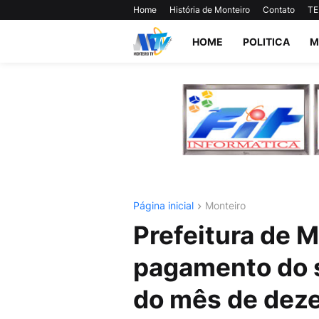
Home
História de Monteiro
Contato
TE
HOME
POLITICA
M
Página inicial
Monteiro
Prefeitura de 
pagamento do s
do mês de dez