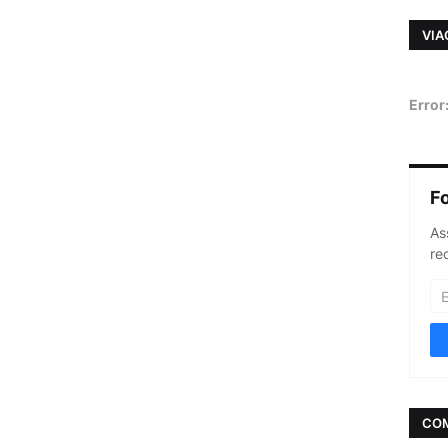
VIA
Error
F
As
re
CO