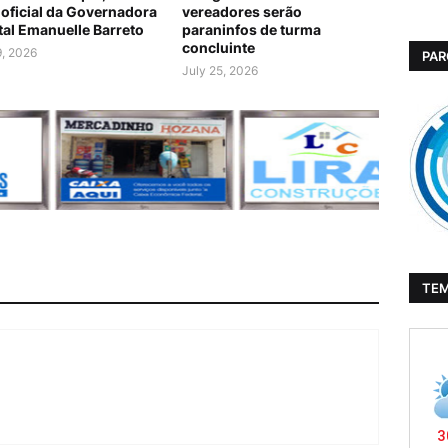
a oficial da Governadora
vereadores serão
ital Emanuelle Barreto
paraninfos de turma
concluinte
9, 2026
PAR
July 25, 2026
TE