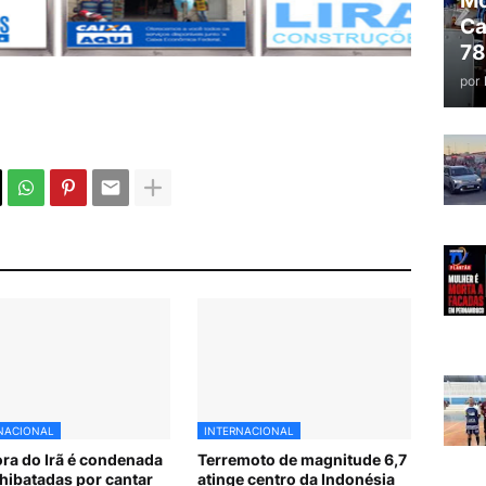
Mo
Ca
78
por
NACIONAL
INTERNACIONAL
ra do Irã é condenada
Terremoto de magnitude 6,7
chibatadas por cantar
atinge centro da Indonésia