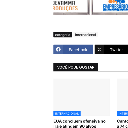
categoria
Internacional
Facebook
Twitter
VOCÊ PODE GOSTAR
INTERNACIONAL
INTER
EUA concluem ofensiva no
Canto
Irã e atingem 90 alvos
a 74 