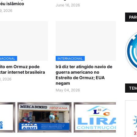
éu islâmico
June 16, 2026
9, 2026
PAR
NACIONAL
INTERNACIONAL
ito em Ormuz pode
Irã diz ter atingido navio de
tar internet brasileira
guerra americano no
Estreito de Ormuz; EUA
, 2026
negam
TE
May 04, 2026