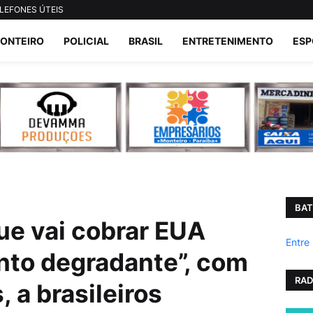
LEFONES ÚTEIS
ONTEIRO
POLICIAL
BRASIL
ENTRETENIMENTO
ESP
BAT
ue vai cobrar EUA
Entre
nto degradante”, com
RAD
 a brasileiros