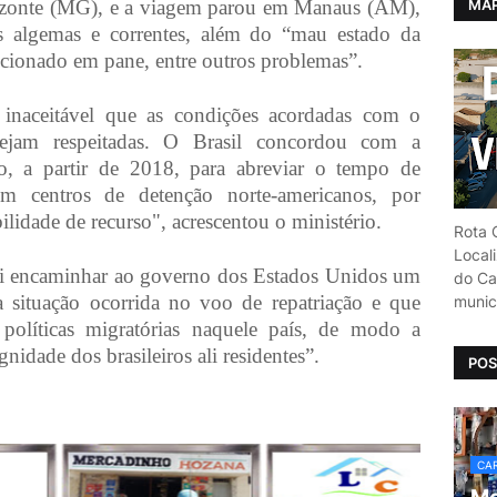
MAP
orizonte (MG), e a viagem parou em Manaus (AM),
s algemas e correntes, além do “mau estado da
icionado em pane, entre outros problemas”.
a inaceitável que as condições acordadas com o
sejam respeitadas. O Brasil concordou com a
ão, a partir de 2018, para abreviar o tempo de
em centros de detenção norte-americanos, por
bilidade de recurso", acrescentou o ministério.
Rota C
Local
ai encaminhar ao governo dos Estados Unidos um
do Car
a situação ocorrida no voo de repatriação e que
munic
políticas migratórias naquele país, de modo a
gnidade dos brasileiros ali residentes”.
POS
CAR