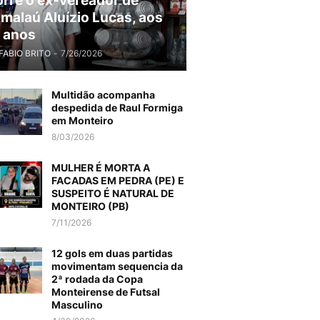
rre o ex-vereador de
malaú Aluízio Lucas, aos
 anos
FABIO BRITO
-
7/26/2026
Multidão acompanha
despedida de Raul Formiga
em Monteiro
8/03/2026
MULHER É MORTA A
FACADAS EM PEDRA (PE) E
SUSPEITO É NATURAL DE
MONTEIRO (PB)
7/11/2026
12 gols em duas partidas
movimentam sequencia da
2ª rodada da Copa
Monteirense de Futsal
Masculino