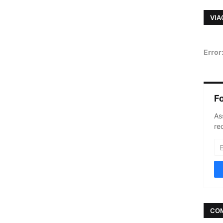
VIA
Error
F
As
re
CO