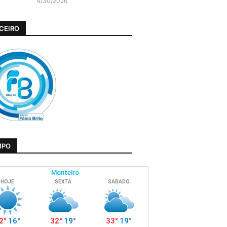
4/30/2026
CEIRO
MPO