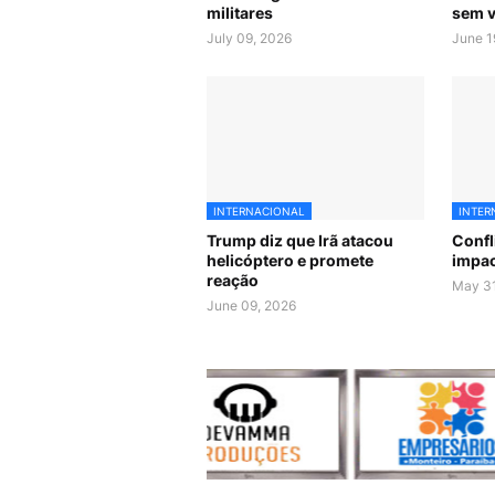
militares
sem v
July 09, 2026
June 1
INTERNACIONAL
INTER
Trump diz que Irã atacou
Confl
helicóptero e promete
impac
reação
May 31
June 09, 2026