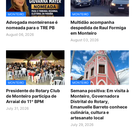
MONTEIRO
MONTEIRO
Advogada monteirense é
Multidão acompanha
nomeada para o TRE PB
despedida de Raul Formiga
em Monteiro
August 06, 2026
August 03, 2026
MONTEIRO
MONTEIRO
Presidente do Rotary Club
Semana positiva: Em visita à
de Monteiro participa de
Monteiro, Governadora
Arraial do 11º BPM
Distrital do Rotary,
Emanuelle Barreto conhece
July 31, 2026
culinária, cultura e
artesanato local
July 29, 2026