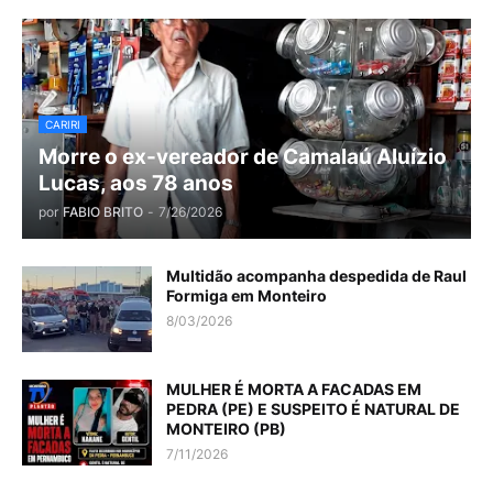
CARIRI
Morre o ex-vereador de Camalaú Aluízio
Lucas, aos 78 anos
por
FABIO BRITO
-
7/26/2026
Multidão acompanha despedida de Raul
Formiga em Monteiro
8/03/2026
MULHER É MORTA A FACADAS EM
PEDRA (PE) E SUSPEITO É NATURAL DE
MONTEIRO (PB)
7/11/2026