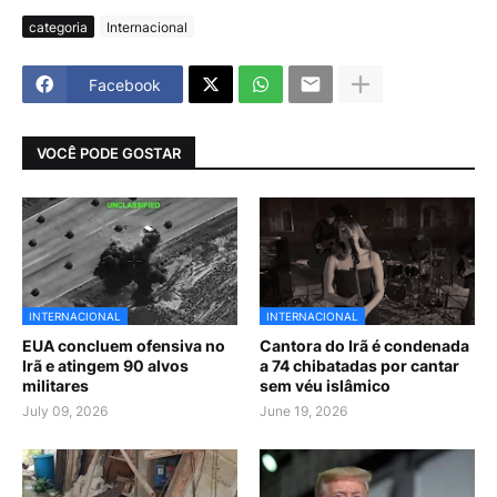
categoria
Internacional
Facebook
VOCÊ PODE GOSTAR
INTERNACIONAL
INTERNACIONAL
EUA concluem ofensiva no
Cantora do Irã é condenada
Irã e atingem 90 alvos
a 74 chibatadas por cantar
militares
sem véu islâmico
July 09, 2026
June 19, 2026