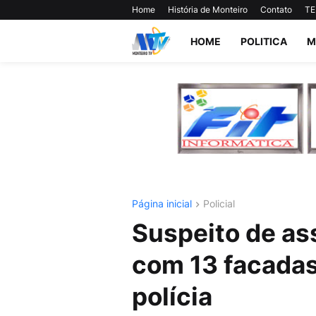
Home
História de Monteiro
Contato
TE
HOME
POLITICA
M
Página inicial
Policial
Suspeito de as
com 13 facadas
polícia