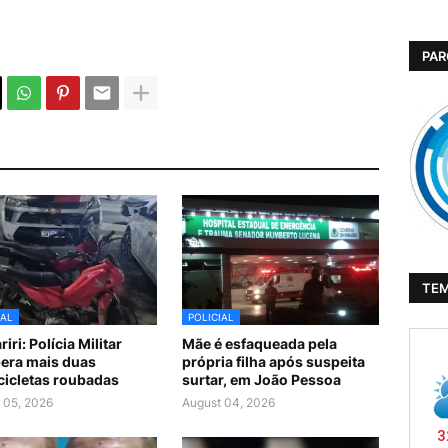
PAR
TE
IAL
POLICIAL
iri: Polícia Militar
Mãe é esfaqueada pela
era mais duas
própria filha após suspeita
icletas roubadas
surtar, em João Pessoa
 05, 2026
August 04, 2026