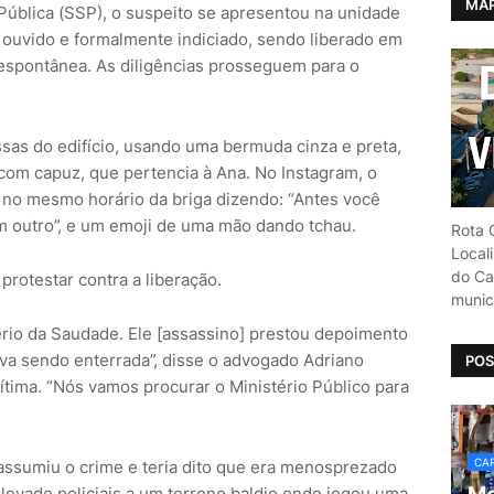
MAP
ública (SSP), o suspeito se apresentou na unidade
ouvido e formalmente indiciado, sendo liberado em
espontânea. As diligências prosseguem para o
ssas do edifício, usando uma bermuda cinza e preta,
com capuz, que pertencia à Ana. No Instagram, o
 no mesmo horário da briga dizendo: “Antes você
om outro”, e um emoji de uma mão dando tchau.
Rota C
Local
do Car
a protestar contra a liberação.
munic
tério da Saudade. Ele [assassino] prestou depoimento
tava sendo enterrada”, disse o advogado Adriano
POS
vítima. “Nós vamos procurar o Ministério Público para
CAR
assumiu o crime e teria dito que era menosprezado
 levado policiais a um terreno baldio onde jogou uma