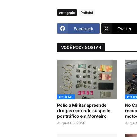
categoria
Policial
Facebook
Twitter
VOCÊ PODE GOSTAR
POLICIAL
POLIC
Polícia Militar apreende
No Car
drogas e prende suspeito
recup
por tráfico em Monteiro
motoc
August 05, 2026
August