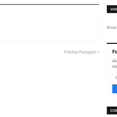
VIA
Error
F
Próxima Postagem
As
re
CO