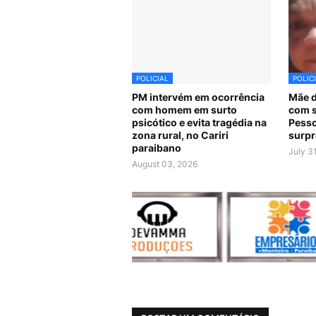
POLICIAL
POLIC
PM intervém em ocorrência
Mãe d
com homem em surto
com s
psicótico e evita tragédia na
Pesso
zona rural, no Cariri
surpr
paraibano
July 3
August 03, 2026