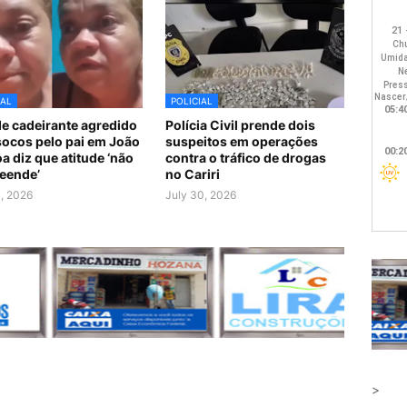
IAL
POLICIAL
e cadeirante agredido
Polícia Civil prende dois
ocos pelo pai em João
suspeitos em operações
a diz que atitude ‘não
contra o tráfico de drogas
eende’
no Cariri
1, 2026
July 30, 2026
>