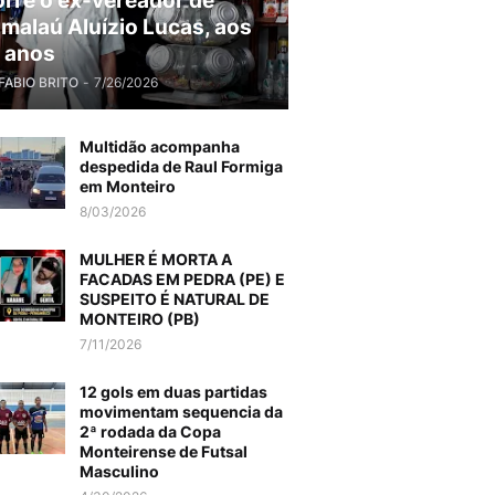
rre o ex-vereador de
malaú Aluízio Lucas, aos
 anos
FABIO BRITO
-
7/26/2026
Multidão acompanha
despedida de Raul Formiga
em Monteiro
8/03/2026
MULHER É MORTA A
FACADAS EM PEDRA (PE) E
SUSPEITO É NATURAL DE
MONTEIRO (PB)
7/11/2026
12 gols em duas partidas
movimentam sequencia da
2ª rodada da Copa
Monteirense de Futsal
Masculino