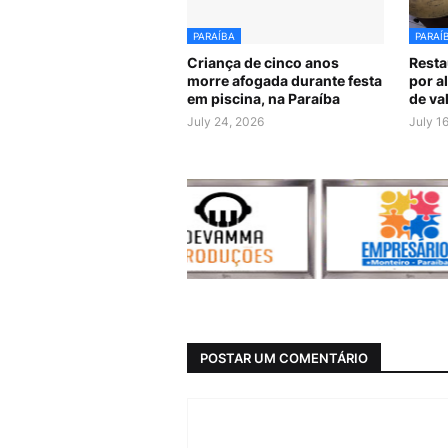
PARAÍBA
PARAÍ
Criança de cinco anos
Resta
morre afogada durante festa
por a
em piscina, na Paraíba
de va
July 24, 2026
July 1
POSTAR UM COMENTÁRIO