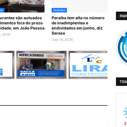
BA
PARAÍBA
PAR
urantes são autuados
Paraíba tem alta no número
limentos fora do prazo
de inadimplentes e
lidade, em João Pessoa
endividados em junho, diz
Serasa
6, 2026
July 16, 2026
TE