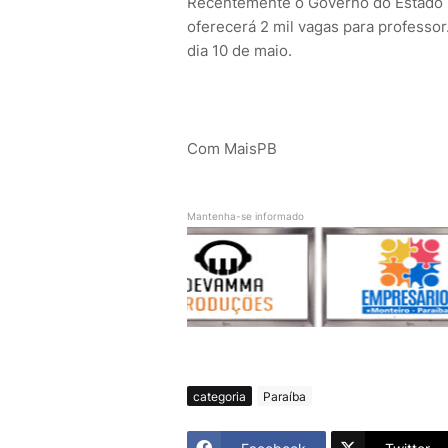
Recentemente o Governo do Estado p
oferecerá 2 mil vagas para professo
dia 10 de maio.
Com MaisPB
Mantenha-se informado
categoria
Paraíba