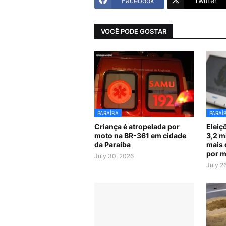
Facebook
Twitter
VOCÊ PODE GOSTAR
PARAÍBA
PARAÍ
Criança é atropelada por
Eleiç
moto na BR-361 em cidade
3,2 m
da Paraíba
mais 
por m
July 30, 2026
July 2