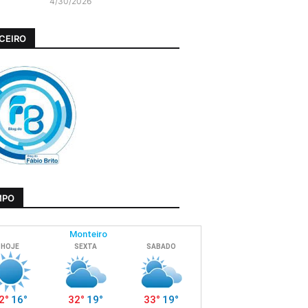
4/30/2026
CEIRO
MPO