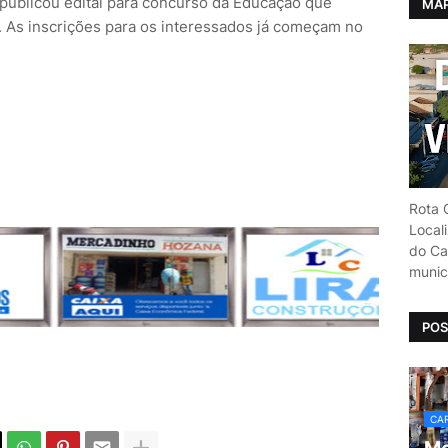
ublicou edital para concurso da Educação que
MAP
r. As inscrições para os interessados já começam no
Rota C
Local
do Car
munic
POS
CAR