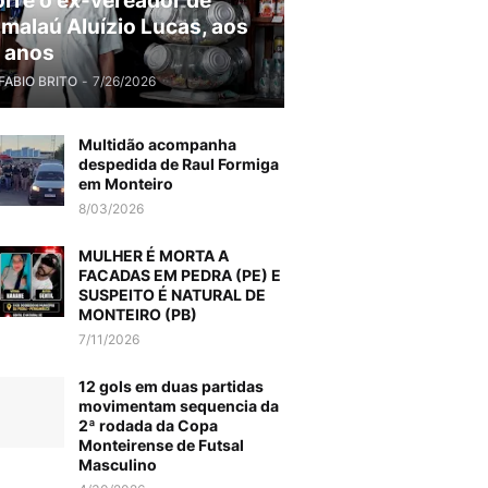
rre o ex-vereador de
malaú Aluízio Lucas, aos
 anos
FABIO BRITO
-
7/26/2026
Multidão acompanha
despedida de Raul Formiga
em Monteiro
8/03/2026
MULHER É MORTA A
FACADAS EM PEDRA (PE) E
SUSPEITO É NATURAL DE
MONTEIRO (PB)
7/11/2026
12 gols em duas partidas
movimentam sequencia da
2ª rodada da Copa
Monteirense de Futsal
Masculino