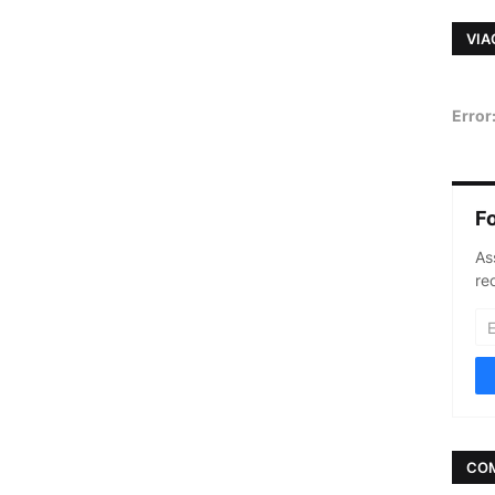
VIA
Error
F
As
re
CO