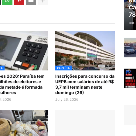
Mo
Ca
78
por
BA
PARAÍBA
ões 2026: Paraíba tem
Inscrições para concurso da
ilhões de eleitores e
UEPB com salários de até R$
da metade é formada
3,7 mil terminam neste
ulheres
domingo (26)
6, 2026
July 26, 2026