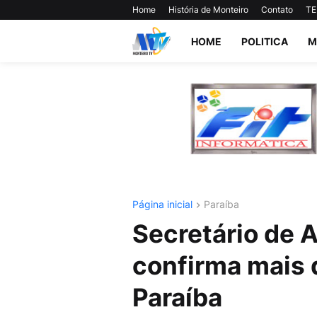
Home
História de Monteiro
Contato
TE
HOME
POLITICA
M
Página inicial
Paraíba
Secretário de 
confirma mais 
Paraíba