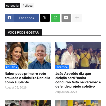
categoria
Politica
Facebook
VOCÊ PODE GOSTAR
POLITICA
POLITICA
Nabor pede primeiro voto
João Azevêdo diz que
em João e oficializa Daniella
eleição será "maior
como suplente
concurso feito na Paraíba" e
defende projeto coletivo
August 06, 2026
August 06, 2026