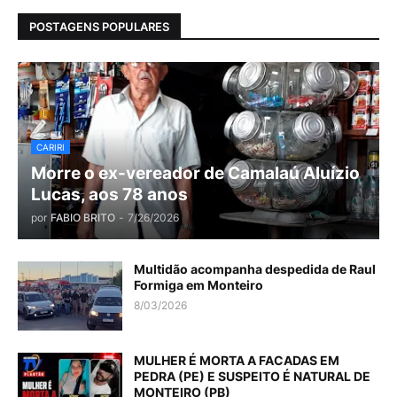
POSTAGENS POPULARES
CARIRI
Morre o ex-vereador de Camalaú Aluízio
Lucas, aos 78 anos
por
FABIO BRITO
-
7/26/2026
Multidão acompanha despedida de Raul
Formiga em Monteiro
8/03/2026
MULHER É MORTA A FACADAS EM
PEDRA (PE) E SUSPEITO É NATURAL DE
MONTEIRO (PB)