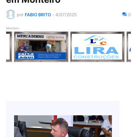
por
FABIO BRITO
-
4/07/2025
0
Monteiro