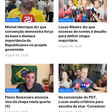
POLITICA
POLITICA
Michel Henrique diz que
Lucas Ribeiro diz que
convenção demonstra força
excesso de nomes é desafio
da base e destaca
para definir chapa
importância do
majoritária
Republicanos no projeto
August 06, 2026
governista
August 06, 2026
POLITICA
POLITICA
Flávio Bolsonaro anuncia
Na convenção do PDT,
vice da chapa nesta quarta
Lucas avalia critérios para
(5)
escolha da vice: ‘Consenso’
August 05, 2026
August 05, 2026