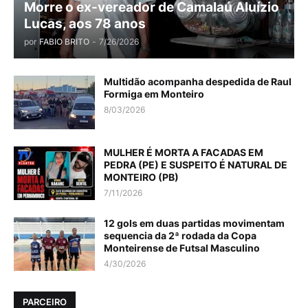
Morre o ex-vereador de Camalaú Aluízio
Lucas, aos 78 anos
por
FABIO BRITO
-
7/26/2026
Multidão acompanha despedida de Raul
Formiga em Monteiro
8/03/2026
MULHER É MORTA A FACADAS EM
PEDRA (PE) E SUSPEITO É NATURAL DE
MONTEIRO (PB)
7/11/2026
12 gols em duas partidas movimentam
sequencia da 2ª rodada da Copa
Monteirense de Futsal Masculino
4/30/2026
PARCEIRO