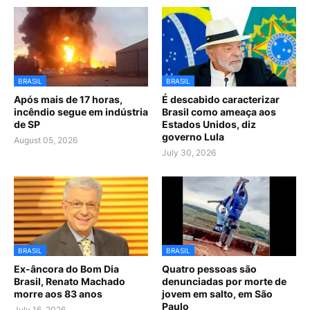
BRASIL
BRASIL
Após mais de 17 horas,
É descabido caracterizar
incêndio segue em indústria
Brasil como ameaça aos
de SP
Estados Unidos, diz
governo Lula
August 05, 2026
July 30, 2026
BRASIL
BRASIL
Ex-âncora do Bom Dia
Quatro pessoas são
Brasil, Renato Machado
denunciadas por morte de
morre aos 83 anos
jovem em salto, em São
Paulo
July 16, 2026