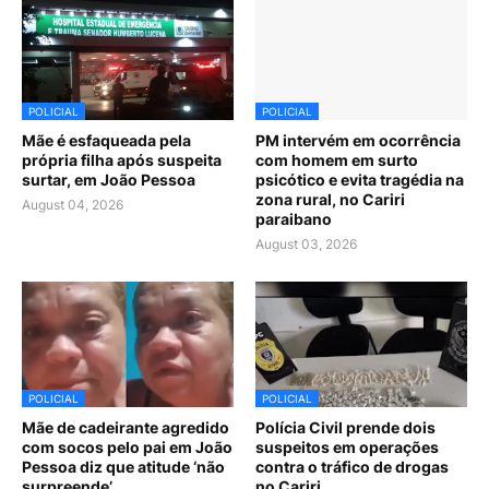
POLICIAL
POLICIAL
Mãe é esfaqueada pela
PM intervém em ocorrência
própria filha após suspeita
com homem em surto
surtar, em João Pessoa
psicótico e evita tragédia na
zona rural, no Cariri
August 04, 2026
paraibano
August 03, 2026
POLICIAL
POLICIAL
Mãe de cadeirante agredido
Polícia Civil prende dois
com socos pelo pai em João
suspeitos em operações
Pessoa diz que atitude ‘não
contra o tráfico de drogas
surpreende’
no Cariri