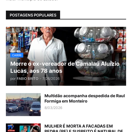
POSTAGENS POPULARES
CARIRI
Morre o ex-vereador de Camalaú Aluízio
Lucas, aos 78 anos
por
FABIO BRITO
-
7/26/2026
Multidão acompanha despedida de Raul
Formiga em Monteiro
8/03/2026
MULHER É MORTA A FACADAS EM
PEDRA (PE) E SUSPEITO É NATURAL DE