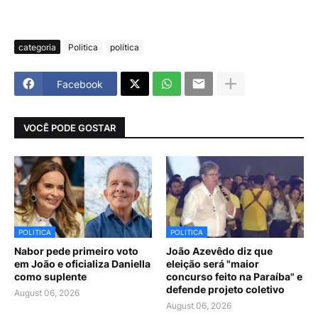
categoria
Politica
política
Facebook
VOCÊ PODE GOSTAR
POLITICA
POLITICA
Nabor pede primeiro voto
João Azevêdo diz que
em João e oficializa Daniella
eleição será "maior
como suplente
concurso feito na Paraíba" e
defende projeto coletivo
August 06, 2026
August 06, 2026