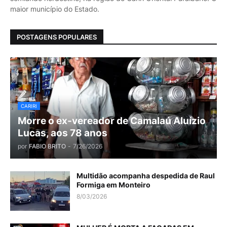
maior município do Estado.
POSTAGENS POPULARES
CARIRI
Morre o ex-vereador de Camalaú Aluízio
Lucas, aos 78 anos
por
FABIO BRITO
-
7/26/2026
Multidão acompanha despedida de Raul
Formiga em Monteiro
8/03/2026