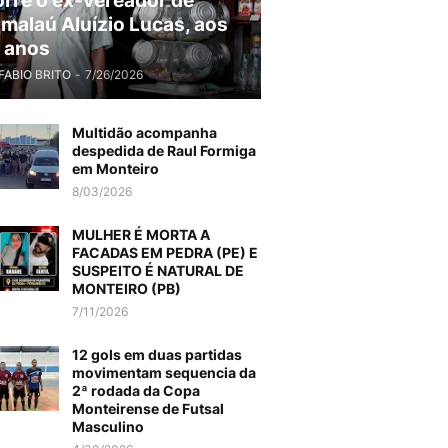
rre o ex-vereador de
malaú Aluízio Lucas, aos
 anos
FABIO BRITO
-
7/26/2026
Multidão acompanha
despedida de Raul Formiga
em Monteiro
8/03/2026
MULHER É MORTA A
FACADAS EM PEDRA (PE) E
SUSPEITO É NATURAL DE
MONTEIRO (PB)
7/11/2026
12 gols em duas partidas
movimentam sequencia da
2ª rodada da Copa
Monteirense de Futsal
Masculino