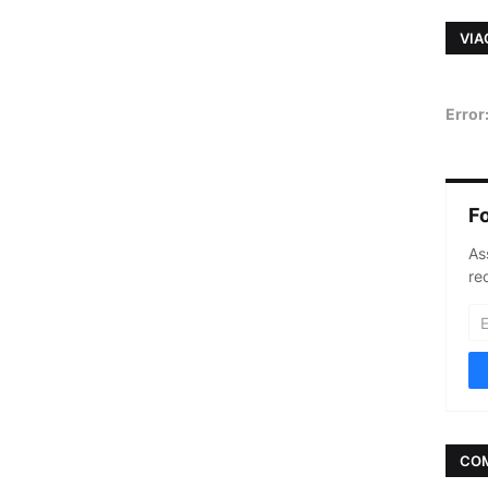
VIA
Error
F
As
re
CO