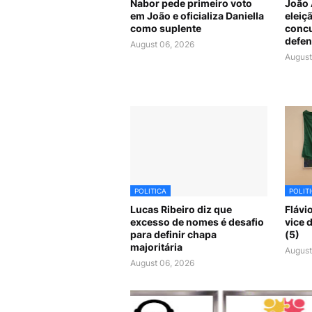
Nabor pede primeiro voto
João 
em João e oficializa Daniella
eleiç
como suplente
concu
defen
August 06, 2026
August
POLITICA
POLIT
Lucas Ribeiro diz que
Flávi
excesso de nomes é desafio
vice 
para definir chapa
(5)
majoritária
August
August 06, 2026