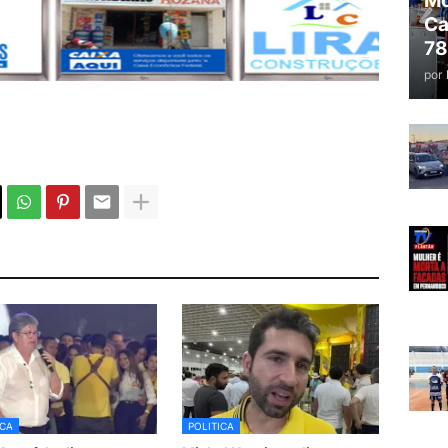
Mo
Ca
78
por
ICA
POLITICA