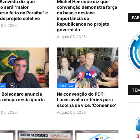
Azevêdo diz que
Michel Henrique diz que
ão será "maior
convenção demonstra força
rso feito na Paraíba" e
da base e destaca
PAR
de projeto coletivo
importância do
Republicanos no projeto
 06, 2026
governista
August 06, 2026
ICA
POLITICA
TE
o Bolsonaro anuncia
Na convenção do PDT,
da chapa nesta quarta
Lucas avalia critérios para
escolha da vice: ‘Consenso’
 05, 2026
August 05, 2026