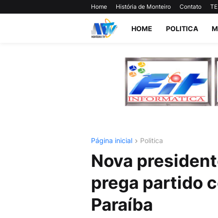
Home
História de Monteiro
Contato
TE
HOME
POLITICA
M
Página inicial
Politica
Nova president
prega partido 
Paraíba