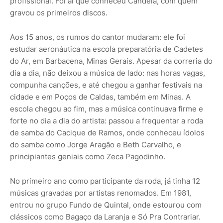
profissional. Foi aí que conheceu Candeia, com quem
gravou os primeiros discos.
Aos 15 anos, os rumos do cantor mudaram: ele foi
estudar aeronáutica na escola preparatória de Cadetes
do Ar, em Barbacena, Minas Gerais. Apesar da correria do
dia a dia, não deixou a música de lado: nas horas vagas,
compunha canções, e até chegou a ganhar festivais na
cidade e em Poços de Caldas, também em Minas. A
escola chegou ao fim, mas a música continuava firme e
forte no dia a dia do artista: passou a frequentar a roda
de samba do Cacique de Ramos, onde conheceu ídolos
do samba como Jorge Aragão e Beth Carvalho, e
principiantes geniais como Zeca Pagodinho.
No primeiro ano como participante da roda, já tinha 12
músicas gravadas por artistas renomados. Em 1981,
entrou no grupo Fundo de Quintal, onde estourou com
clássicos como Bagaço da Laranja e Só Pra Contrariar.