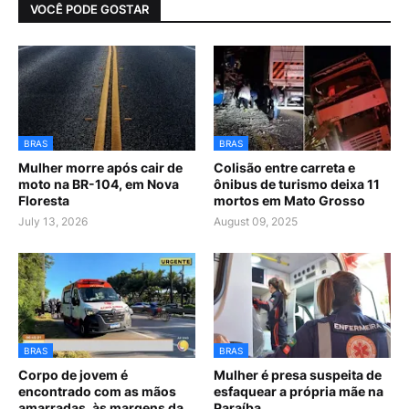
VOCÊ PODE GOSTAR
BRAS
BRAS
Mulher morre após cair de
Colisão entre carreta e
moto na BR-104, em Nova
ônibus de turismo deixa 11
Floresta
mortos em Mato Grosso
July 13, 2026
August 09, 2025
BRAS
BRAS
Corpo de jovem é
Mulher é presa suspeita de
encontrado com as mãos
esfaquear a própria mãe na
amarradas, às margens da
Paraíba