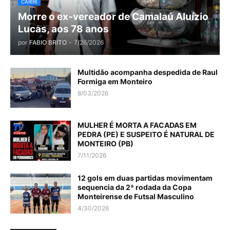
CARIRI
Morre o ex-vereador de Camalaú Aluízio
Lucas, aos 78 anos
por
FABIO BRITO
-
7/26/2026
Multidão acompanha despedida de Raul
Formiga em Monteiro
8/03/2026
MULHER É MORTA A FACADAS EM
PEDRA (PE) E SUSPEITO É NATURAL DE
MONTEIRO (PB)
7/11/2026
12 gols em duas partidas movimentam
sequencia da 2ª rodada da Copa
Monteirense de Futsal Masculino
4/30/2026