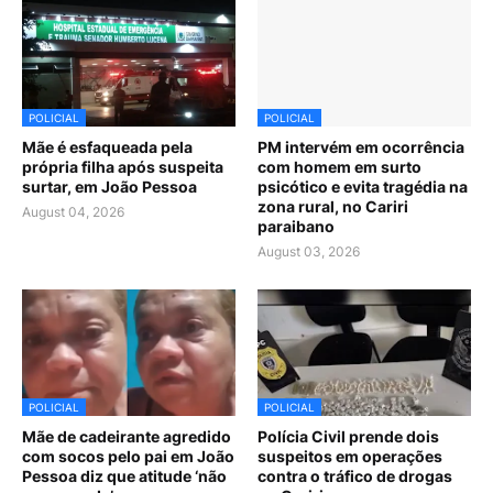
POLICIAL
POLICIAL
Mãe é esfaqueada pela
PM intervém em ocorrência
própria filha após suspeita
com homem em surto
surtar, em João Pessoa
psicótico e evita tragédia na
zona rural, no Cariri
August 04, 2026
paraibano
August 03, 2026
POLICIAL
POLICIAL
Mãe de cadeirante agredido
Polícia Civil prende dois
com socos pelo pai em João
suspeitos em operações
Pessoa diz que atitude ‘não
contra o tráfico de drogas