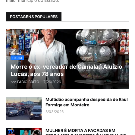
maior município do Estado.
POSTAGENS POPULARES
CARIRI
Morre o ex-vereador de Camalaú Aluízio
Lucas, aos 78 anos
por
FABIO BRITO
-
7/26/2026
Multidão acompanha despedida de Raul
Formiga em Monteiro
8/03/2026
MULHER É MORTA A FACADAS EM