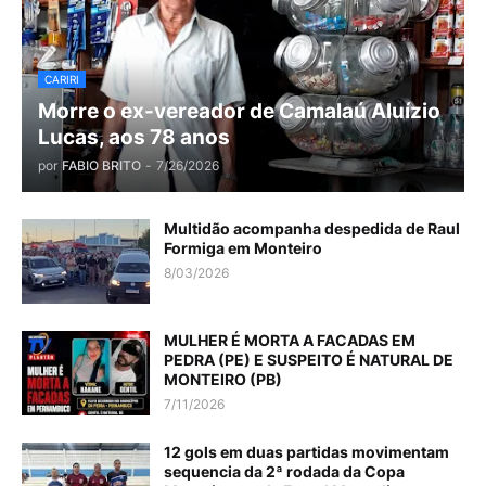
CARIRI
Morre o ex-vereador de Camalaú Aluízio
Lucas, aos 78 anos
por
FABIO BRITO
-
7/26/2026
Multidão acompanha despedida de Raul
Formiga em Monteiro
8/03/2026
MULHER É MORTA A FACADAS EM
PEDRA (PE) E SUSPEITO É NATURAL DE
MONTEIRO (PB)
7/11/2026
12 gols em duas partidas movimentam
sequencia da 2ª rodada da Copa