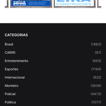
CATEGORIAS
Brasil
(1883)
CARIRI
(97)
Entretenimento
(693)
Esportes
(1194)
Internacional
(622)
Monteiro
(2636)
Policial
(4473)
Politica
(1077)