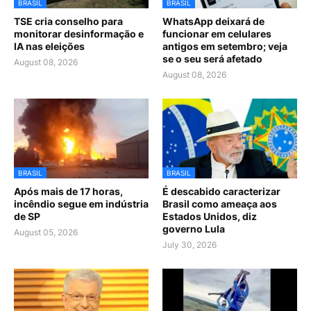
BRASIL
BRASIL
TSE cria conselho para
WhatsApp deixará de
monitorar desinformação e
funcionar em celulares
IA nas eleições
antigos em setembro; veja
se o seu será afetado
August 08, 2026
August 08, 2026
BRASIL
BRASIL
Após mais de 17 horas,
É descabido caracterizar
incêndio segue em indústria
Brasil como ameaça aos
de SP
Estados Unidos, diz
governo Lula
August 05, 2026
July 30, 2026