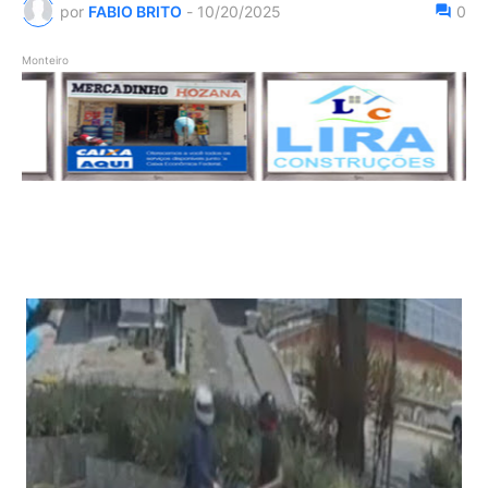
por
FABIO BRITO
-
10/20/2025
0
Monteiro