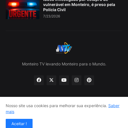
vulnerável em Monteiro, é preso pela
Polícia Civil
7/23/2026
Monteiro TV levando Monteiro para o Mundo.
Nosso site usa cookies para melhorar sua experiência.
Saber
Home
Sobre nós
política de Privacidade
mais
Contate-nos
Aceitar !
Design por -
Lojas Lira