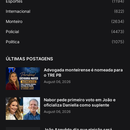
Esportes
(1194)
Internacional
(622)
Monteiro
(2634)
Policial
(4473)
Politica
(1075)
ÚLTIMAS POSTAGENS
Advogada monteirense é nomeada para
o TRE PB
August 06, 2026
Nabor pede primeiro voto em João e
oficializa Daniella como suplente
August 06, 2026
João Azevêdo diz que eleição será