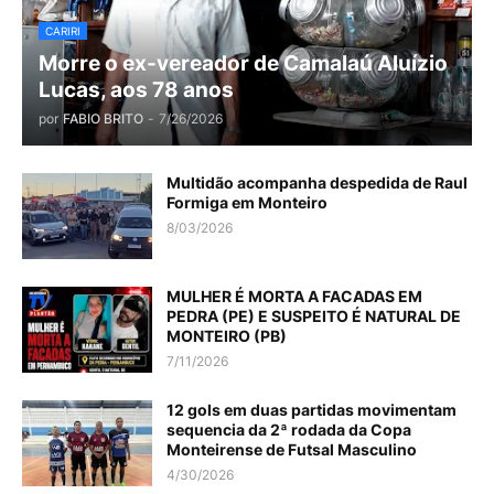
CARIRI
Morre o ex-vereador de Camalaú Aluízio
Lucas, aos 78 anos
por
FABIO BRITO
-
7/26/2026
Multidão acompanha despedida de Raul
Formiga em Monteiro
8/03/2026
MULHER É MORTA A FACADAS EM
PEDRA (PE) E SUSPEITO É NATURAL DE
MONTEIRO (PB)
7/11/2026
12 gols em duas partidas movimentam
sequencia da 2ª rodada da Copa
Monteirense de Futsal Masculino
4/30/2026