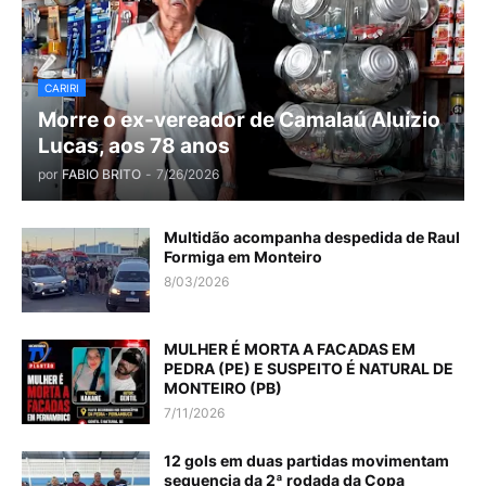
CARIRI
Morre o ex-vereador de Camalaú Aluízio
Lucas, aos 78 anos
por
FABIO BRITO
-
7/26/2026
Multidão acompanha despedida de Raul
Formiga em Monteiro
8/03/2026
MULHER É MORTA A FACADAS EM
PEDRA (PE) E SUSPEITO É NATURAL DE
MONTEIRO (PB)
7/11/2026
12 gols em duas partidas movimentam
sequencia da 2ª rodada da Copa