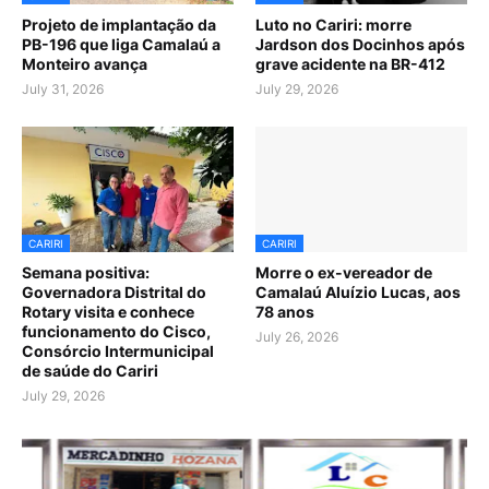
Projeto de implantação da
Luto no Cariri: morre
PB-196 que liga Camalaú a
Jardson dos Docinhos após
Monteiro avança
grave acidente na BR-412
July 31, 2026
July 29, 2026
CARIRI
CARIRI
Semana positiva:
Morre o ex-vereador de
Governadora Distrital do
Camalaú Aluízio Lucas, aos
Rotary visita e conhece
78 anos
funcionamento do Cisco,
July 26, 2026
Consórcio Intermunicipal
de saúde do Cariri
July 29, 2026