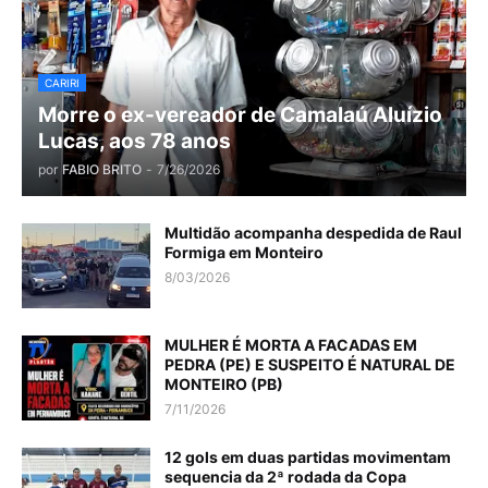
CARIRI
Morre o ex-vereador de Camalaú Aluízio
Lucas, aos 78 anos
por
FABIO BRITO
-
7/26/2026
Multidão acompanha despedida de Raul
Formiga em Monteiro
8/03/2026
MULHER É MORTA A FACADAS EM
PEDRA (PE) E SUSPEITO É NATURAL DE
MONTEIRO (PB)
7/11/2026
12 gols em duas partidas movimentam
sequencia da 2ª rodada da Copa