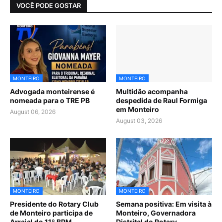
VOCÊ PODE GOSTAR
MONTEIRO
MONTEIRO
Advogada monteirense é
Multidão acompanha
nomeada para o TRE PB
despedida de Raul Formiga
em Monteiro
August 06, 2026
August 03, 2026
MONTEIRO
MONTEIRO
Presidente do Rotary Club
Semana positiva: Em visita à
de Monteiro participa de
Monteiro, Governadora
Arraial do 11º BPM
Distrital do Rotary,