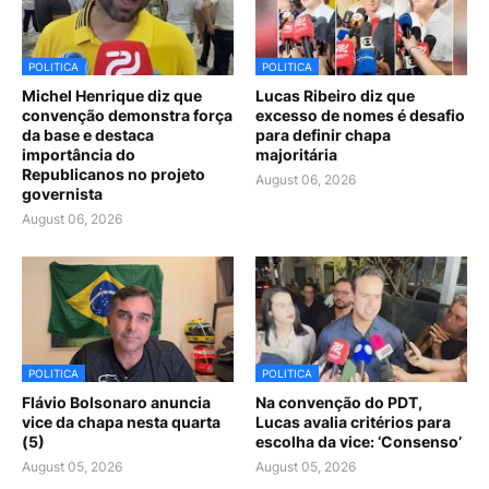
POLITICA
POLITICA
Michel Henrique diz que
Lucas Ribeiro diz que
convenção demonstra força
excesso de nomes é desafio
da base e destaca
para definir chapa
importância do
majoritária
Republicanos no projeto
August 06, 2026
governista
August 06, 2026
POLITICA
POLITICA
Flávio Bolsonaro anuncia
Na convenção do PDT,
vice da chapa nesta quarta
Lucas avalia critérios para
(5)
escolha da vice: ‘Consenso’
August 05, 2026
August 05, 2026