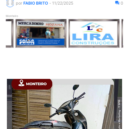
por
FABIO BRITO
-
11/22/2025
0
Monteiro