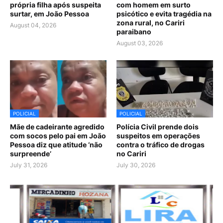
própria filha após suspeita
com homem em surto
surtar, em João Pessoa
psicótico e evita tragédia na
zona rural, no Cariri
August 04, 2026
paraibano
August 03, 2026
POLICIAL
POLICIAL
Mãe de cadeirante agredido
Polícia Civil prende dois
com socos pelo pai em João
suspeitos em operações
Pessoa diz que atitude ‘não
contra o tráfico de drogas
surpreende’
no Cariri
July 31, 2026
July 30, 2026