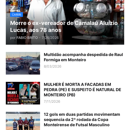
CARIRI
Morre o ex-vereador de Camalaú Aluízio
Lucas, aos 78 anos
por
FABIO BRITO
-
7/26/2026
Multidão acompanha despedida de Raul
Formiga em Monteiro
8/03/2026
MULHER É MORTA A FACADAS EM
PEDRA (PE) E SUSPEITO É NATURAL DE
MONTEIRO (PB)
7/11/2026
12 gols em duas partidas movimentam
sequencia da 2ª rodada da Copa
Monteirense de Futsal Masculino